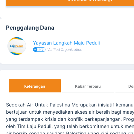
Penggalang Dana
Yayasan Langkah Maju Peduli
Verified Organization
Keterangan
Kabar Terbaru
Do
Sedekah Air Untuk Palestina Merupakan inisiatif kemanu
bertujuan untuk menyediakan akses air bersih bagi masy
yang terdampak krisis dan konflik berkepanjangan. Progr
oleh Tim Laju Peduli, yang telah berkomitmen untuk me
air bersih kepada saudara Palestina yang kini sedang dala