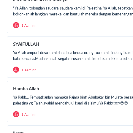
selama 3 tahun terakhir, dari 2021 hingga 2024, Laju Ped
"Ya Allah, tolonglah saudara-saudara kami di Palestina. Ya Allah, tepatka
menyalurkan air bersih untuk Palestina dengan total peny
kokohkanlah langkah mereka, dan bantulah mereka dengan kemenanga
mencapai 200.000 liter.
1 Aaminn
Penyaluran air bersih dilakukan di berbagai wilayah di P
menghadapi krisis air, terutama di daerah-daerah yang s
SYAIFULLAH
dan membutuhkan perhatian segera. Lokasi distribusi di
Ya Allah ampuni dosa kami dan dosa kedua orang tua kami, lindungi kami d
tingkat kebutuhan dan aksesibilitas.
bala bencana.Mudahkanlah segala urusan kami, limpahkan rizkimu pd ka
1 Aaminn
Krisis air bersih di Palestina berdampak besar pada kes
Hamba Allah
kesejahteraan masyarakat. Akses terhadap air bersih sa
untuk mencegah penyakit dan memastikan kehidupan seha
Ya Rabb... Tempatkanlah mamaku Rajma binti Abubakar bin Mujate bersa
dengan baik. Program ini bertujuan untuk membantu me
palestina yg Talah syahid mendahului kami di sisimu Ya Rabb🤲🤲🥹🥹
tersebut dan memberikan dampak positif bagi kehidupa
1 Aaminn
disana.
#Sahabat dapat berpartisipasi dalam program ini denga