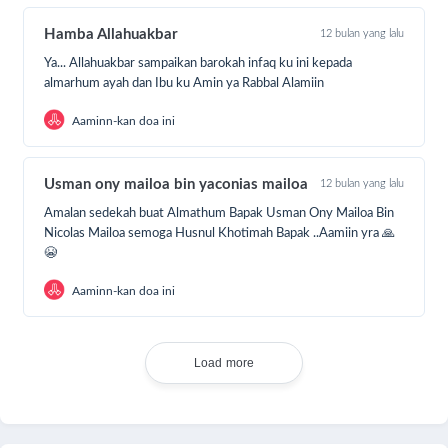
sound system, dan lain-lain.
Hamba Allahuakbar
12 bulan yang lalu
Ya... Allahuakbar sampaikan barokah infaq ku ini kepada
almarhum ayah dan Ibu ku Amin ya Rabbal Alamiin
Donasi dari saudara-saudari sekalian akan sangat
Aaminn-kan doa ini
berarti bagi masyarakat Dusun Sosor. Mari bersama-
sama kita wujudkan harapan mereka untuk memiliki
Usman ony mailoa bin yaconias mailoa
12 bulan yang lalu
tempat ibadah yang layak. Setiap rupiah yang Anda
sumbangkan akan menjadi amal jariyah yang
Amalan sedekah buat Almathum Bapak Usman Ony Mailoa Bin
Nicolas Mailoa semoga Husnul Khotimah Bapak ..Aamiin yra 🙏
pahalanya terus mengalir. Donasi sekarang dan bantu
😭
sebarkan kampanye ini agar lebih banyak orang
dapat turut berpartisipasi. Terima kasih atas
Aaminn-kan doa ini
perhatian dan kedermawanan Anda. Semoga Allah
SWT membalas kebaikan kita semua dengan pahala
yang berlipat ganda.
Load more
Wassalamu'alaikum warahmatullahi wabarakatuh.