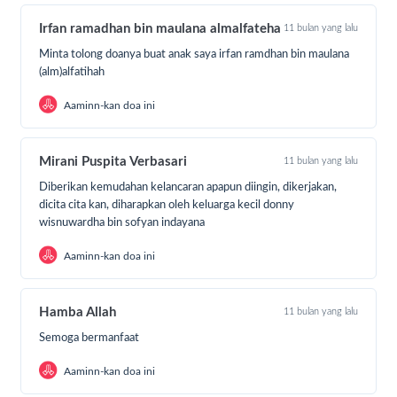
bangunan musholla yang lebih layak untuk beribadah
Irfan ramadhan bin maulana almalfateha
11 bulan yang lalu
dan mengaji, tempat di mana mereka bisa
memperkuat iman dan menjalin kebersamaan.
Minta tolong doanya buat anak saya irfan ramdhan bin maulana
(alm)alfatihah
Oleh karena itu, kami mengajak seluruh saudara-
Aaminn-kan doa ini
saudari untuk bersama-sama membantu mewujudkan
impian masyarakat Dusun Sosor memiliki Musholla
yang layak dan nyaman untuk beribadah. Bantuan
Mirani Puspita Verbasari
11 bulan yang lalu
Anda sangat berarti untuk meningkatkan kualitas
Diberikan kemudahan kelancaran apapun diingin, dikerjakan,
hidup dan spiritual masyarakat setempat.
dicita cita kan, diharapkan oleh keluarga kecil donny
wisnuwardha bin sofyan indayana
Aaminn-kan doa ini
Setiap donasi yang Anda berikan akan digunakan
untuk:
1. Pembelian bahan bangunan seperti semen, pasir,
Hamba Allah
11 bulan yang lalu
batu, dan besi.
Semoga bermanfaat
2. Penyediaan fasilitas pendukung seperti tempat
wudhu dan toilet.
Aaminn-kan doa ini
3. Perlengkapan ibadah seperti sajadah, Al-Qur'an,