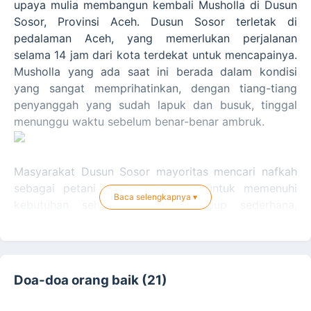
upaya mulia membangun kembali Musholla di Dusun
Sosor, Provinsi Aceh. Dusun Sosor terletak di
pedalaman Aceh, yang memerlukan perjalanan
selama 14 jam dari kota terdekat untuk mencapainya.
Musholla yang ada saat ini berada dalam kondisi
yang sangat memprihatinkan, dengan tiang-tiang
penyanggah yang sudah lapuk dan busuk, tinggal
menunggu waktu sebelum benar-benar ambruk.
Masyarakat Dusun Sosor mayoritas mencari nafkah
sebagai petani dan buruh sawit untuk memenuhi
Baca selengkapnya ▾
kebutuhan sehari-hari. Meski hidup sederhana,
semangat mereka untuk beribadah sangat tinggi.
Namun, kondisi Musholla yang tidak layak membuat
mereka kesulitan untuk menjalankan ibadah dengan
nyaman. Musholla merupakan pusat kegiatan
Doa-doa orang baik (21)
keagamaan dan sosial yang sangat penting bagi
masyarakat di sana. Mereka berharap dapat memiliki