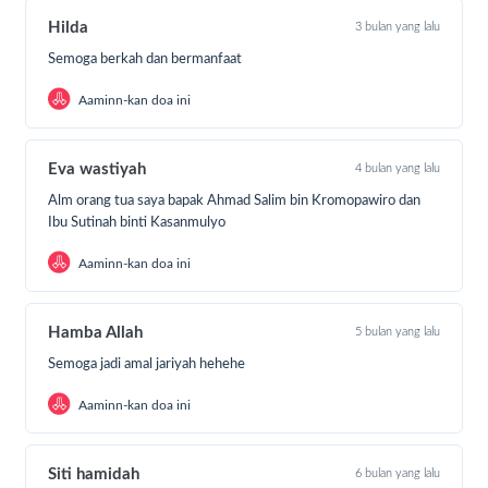
Hilda
3 bulan yang lalu
Data Dampak:
Tercatat
1.135 korban jiwa
meninggal
dunia. Di tengah duka ini, warga sangat merindukan
Semoga berkah dan bermanfaat
tempat ibadah yang layak untuk bersujud dan
memohon perlindungan kepada-Nya.
Aaminn-kan doa ini
Misi Laju Peduli: Menghidupkan Kembali
Eva wastiyah
4 bulan yang lalu
Syiar Islam
Alm orang tua saya bapak Ahmad Salim bin Kromopawiro dan
Ibu Sutinah binti Kasanmulyo
Masjid adalah jantung bagi masyarakat. Laju Peduli
Aaminn-kan doa ini
mengajak Anda untuk bergotong royong dalam:
Hamba Allah
5 bulan yang lalu
Pembersihan Masif:
Pengadaan alat berat dan
Semoga jadi amal jariyah hehehe
peralatan kebersihan untuk membuang lumpur
dari area masjid.
Aaminn-kan doa ini
Perbaikan Infrastruktur:
Renovasi atap, dinding,
Siti hamidah
6 bulan yang lalu
dan fasilitas wudhu yang rusak.