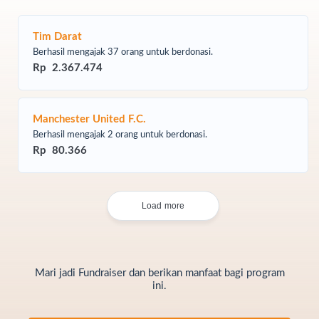
Membangun atau memperbaiki masjid adalah salah
satu amalan jariyah yang paling utama. Allah SWT
Tim Darat
berfirman:
Berhasil mengajak 37 orang untuk berdonasi.
Rp 2.367.474
"Hanyalah yang memakmurkan masjid-
masjid Allah ialah orang-orang yang
Manchester United F.C.
beriman kepada Allah dan hari kemudian..."
Berhasil mengajak 2 orang untuk berdonasi.
(QS. At-Tawbah: 18)
Rp 80.366
Rasulullah SAW juga memberikan kabar gembira bagi
siapa saja yang ikut serta membangun rumah Allah:
Load more
"Barangsiapa membangun masjid karena
Allah, maka Allah akan membangunkan
Mari jadi Fundraiser dan berikan manfaat bagi program
baginya rumah di surga."
(HR. Bukhari dan
ini.
Muslim)