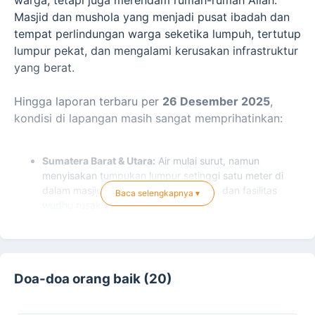
Masjid dan mushola yang menjadi pusat ibadah dan
tempat perlindungan warga seketika lumpuh, tertutup
lumpur pekat, dan mengalami kerusakan infrastruktur
yang berat.
Hingga laporan terbaru per
26 Desember 2025
,
kondisi di lapangan masih sangat memprihatinkan:
Sumatera Barat & Utara:
Air mulai surut, namun
menyisakan tumpukan lumpur setinggi satu meter di
dalam masjid. Karpet, pengeras suara, dan fasilitas
Baca selengkapnya ▾
wudhu rusak total.
Aceh (Darurat Susulan):
Banjir gelombang kedua
setinggi 1-2 meter kembali merendam pemukiman. Total
489.864 jiwa
mengungsi, dan banyak masjid yang
Doa-doa orang baik (20)
seharusnya menjadi posko pengungsian justru tidak
bisa digunakan karena terendam air.