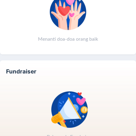
🌿 Air yang kamu kirimkan hari ini, bisa menjadi
tetesan harapan
di tanah yang haus dan terkepung.
Menanti doa-doa orang baik
Cara Donasi:
1️⃣ Klik tombol
Donasi
2️⃣ Pilih
nominal
3️⃣ Pilih
metode pembayaran
Fundraiser
4️⃣
Donasi sekarang
— karena setiap tetes air berarti
kehidupan