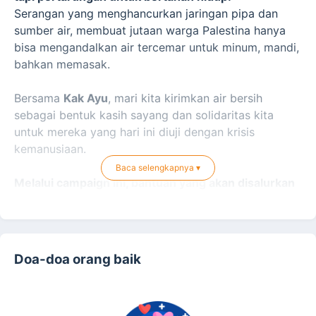
Serangan yang menghancurkan jaringan pipa dan
sumber air, membuat jutaan warga Palestina hanya
bisa mengandalkan air tercemar untuk minum, mandi,
bahkan memasak.
Bersama
Kak Ayu
, mari kita kirimkan air bersih
sebagai bentuk kasih sayang dan solidaritas kita
untuk mereka yang hari ini diuji dengan krisis
kemanusiaan.
Baca selengkapnya ▾
Melalui campaign ini, bantuan yang akan disalurkan
meliputi:
Distribusi air bersih menggunakan truk tangki
Doa-doa orang baik
Galon air siap minum untuk keluarga terdampak
Suplai air untuk kebutuhan harian anak-anak dan lansia