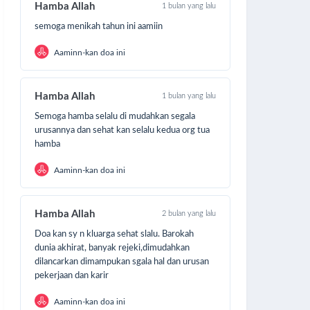
Hamba Allah
1 bulan yang lalu
semoga menikah tahun ini aamiin
Aaminn-kan doa ini
Hamba Allah
1 bulan yang lalu
Semoga hamba selalu di mudahkan segala
urusannya dan sehat kan selalu kedua org tua
hamba
Aaminn-kan doa ini
Hamba Allah
2 bulan yang lalu
Doa kan sy n kluarga sehat slalu. Barokah
dunia akhirat, banyak rejeki,dimudahkan
dilancarkan dimampukan sgala hal dan urusan
pekerjaan dan karir
Aaminn-kan doa ini