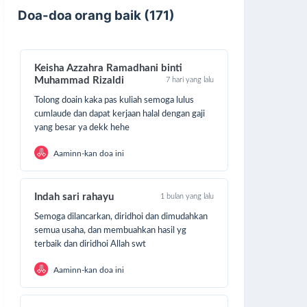
Doa-doa orang baik (171)
Keisha Azzahra Ramadhani binti
Muhammad Rizaldi
7 hari yang lalu
Tolong doain kaka pas kuliah semoga lulus
cumlaude dan dapat kerjaan halal dengan gaji
yang besar ya dekk hehe
Aaminn-kan doa ini
Indah sari rahayu
1 bulan yang lalu
Semoga dilancarkan, diridhoi dan dimudahkan
semua usaha, dan membuahkan hasil yg
terbaik dan diridhoi Allah swt
Aaminn-kan doa ini