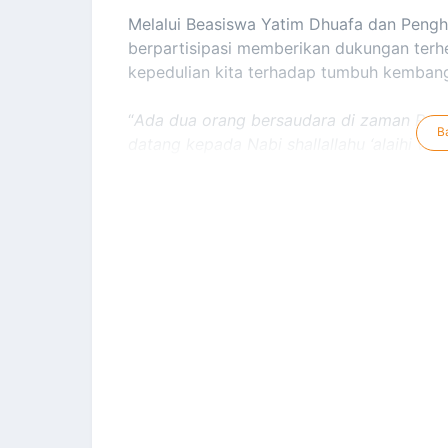
Melalui Beasiswa Yatim Dhuafa dan Pengh
berpartisipasi memberikan dukungan terhe
kepedulian kita terhadap tumbuh kembang
“
Ada dua orang bersaudara di zaman Rasulul
B
datang kepada Nabi shallallahu ‘alaihi wa
satunya lagi bekerja. Maka orang yang bek
sallam tentang saudaranya (yang menuntut 
rezeki (oleh Allah) karena sebab ia (sau
no.2345)
Untuk meneruskan misi kebaikan ini, Laj
dan infaq terhebat agar para anak-anak Y
mengembangkan potensi dirinya dan mengg
terbaik bangsa.
Bagi sahabat yang siap ikut serta berbuat