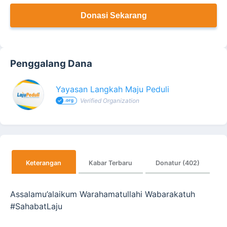
Donasi Sekarang
Penggalang Dana
Yayasan Langkah Maju Peduli
Verified Organization
Keterangan
Kabar Terbaru
Donatur (402)
Assalamu’alaikum Warahamatullahi Wabarakatuh
#SahabatLaju