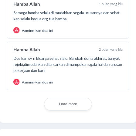
Hamba Allah
1 bulan yang lalu
bisa berdonasi dengan cara:
Semoga hamba selalu di mudahkan segala urusannya dan sehat
kan selalu kedua org tua hamba
Klik Tombol “DONASI SEKARANG”
Tentukan jumlah donasi Anda
Aaminn-kan doa ini
Pilih metode pembayaran
Transfer ke Rekening Yang Tertera
Hamba Allah
2 bulan yang lalu
Share dan ajak kawan lainnya untuk berdonasi.
Doa kan sy n kluarga sehat slalu. Barokah dunia akhirat, banyak
rejeki,dimudahkan dilancarkan dimampukan sgala hal dan urusan
Dukung program ini dengan membagikan program
pekerjaan dan karir
kebaikan ini kepada keluarga, teman, sahabat, dan
kerabat.
Aaminn-kan doa ini
Dari Abu Mas’ud Radhiyallahu anhu berkata,
Load more
“Rasulullah Shallallahu ‘alaihi wa sallam bersabda,
‘Barangsiapa menunjukkan suatu kebaikan, maka ia
mendapatkan pahala seperti pahala orang yang
melakukannya.”
(HR. Muslim)