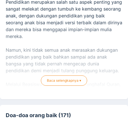
Pendidikan merupakan salah satu aspek penting yang
sangat melekat dengan tumbuh ke kembang seorang
anak, dengan dukungan pendidikan yang baik
seorang anak bisa menjadi versi terbaik dalam dirinya
dan mereka bisa menggapai impian-impian mulia
mereka.
Namun, kini tidak semua anak merasakan dukungan
pendidikan yang baik bahkan sampai ada anak
bangsa yang tidak pernah mengecap dunia
pendidikan demi menjadi tulang punggung keluarga.
Baca selengkapnya ▾
Melalui Beasiswa Yatim Dhuafa dan Penghafal Quran,
Laju Peduli mengajak Sahabat semua untuk
berpartisipasi memberikan dukungan terhebat untuk
penerus generasi bangsa, sebagai bukti kepedulian
kita terhadap tumbuh kembang generasi bangsa.
Doa-doa orang baik (171)
“
Ada dua orang bersaudara di zaman Rasulullah