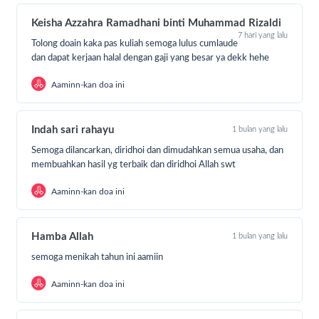
shallallahu‘alaihi wa sallam. Yang satu biasa datang
Keisha Azzahra Ramadhani binti Muhammad Rizaldi
kepada Nabi shallallahu ‘alaihi wa sallam (untuk
7 hari yang lalu
menuntut ilmu syar’i), sedangkan yang satunya lagi
Tolong doain kaka pas kuliah semoga lulus cumlaude
dan dapat kerjaan halal dengan gaji yang besar ya dekk hehe
bekerja. Maka orang yang bekerja ini mengeluh
kepada Nabi shallallahu ‘alaihi wa sallam tentang
Aaminn-kan doa ini
saudaranya (yang menuntut ilmu). Beliau pun
bersabda, “Bisa jadi kamu diberi rezeki (oleh Allah)
karena sebab ia (saudaramu yang menuntut ilmu
Indah sari rahayu
1 bulan yang lalu
agama)”
(HR. At Tirmidzi no.2345)
Semoga dilancarkan, diridhoi dan dimudahkan semua usaha, dan
membuahkan hasil yg terbaik dan diridhoi Allah swt
Untuk meneruskan misi kebaikan ini, Laju Peduli
Aaminn-kan doa ini
bantuan Sahabat untuk memberikan sedekah dan
infaq terhebat agar para anak-anak Yatim, Dhuafa &
Penghafal Qur’an dapat maksimal dalam
Hamba Allah
1 bulan yang lalu
mengembangkan potensi dirinya dan menggapai
semoga menikah tahun ini aamiin
cita-cita mulia mereka untuk menjadi generasi terbaik
bangsa.
Aaminn-kan doa ini
Bagi sahabat yang siap ikut serta berbuat kebaikan,