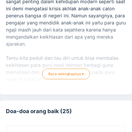
sangat penting dalam kehidupan modern seperti saat
ini demi mengatasi krisis akhlak anak-anak calon
penerus bangsa di negeri ini. Namun sayangnya, para
pengajar yang mendidik anak-anak ini yaitu para guru
ngaji masih jauh dari kata sejahtera karena hanya
mengandalkan keikhlasan dari apa yang mereka
ajarakan.
Tentu kita peduli dan tau diri untuk bisa membalas
keikhlasan para guru ngaji dengan berbagi guna
memuliaan dan sebagi bentuk bakti kepada guru
Baca selengkapnya ▾
ngaji di tanah air Indonesia.
Melalui program ini, Laju Peduli mengajak Sahabat
Doa-doa orang baik (25)
semua untuk berpartisipasi guna memberikan insentif,
sebagai bakti dari kita untuk menambah
kesejahteraan para guru ngaji. Sehingga para guru