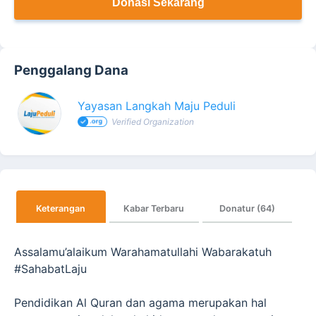
Donasi Sekarang
Penggalang Dana
Yayasan Langkah Maju Peduli
Verified Organization
Keterangan
Kabar Terbaru
Donatur (64)
Assalamu’alaikum Warahamatullahi Wabarakatuh
#SahabatLaju
Pendidikan Al Quran dan agama merupakan hal