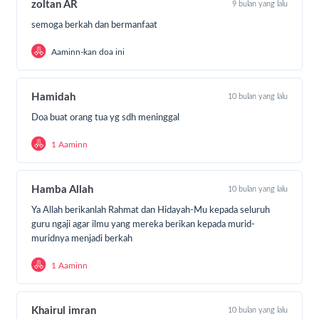
zoltan AR
9 bulan yang lalu
ngaji dapat mendidik generasi penerus tanpa merasa
khawatir dengan bayang-bayang kesulitan ekonomi.
semoga berkah dan bermanfaat
Aaminn-kan doa ini
Untuk meneruskan kebaikan ini, Laju Peduli tidak bisa
bergerak sendiri. Kami membutuhkan bantuan
Sahabat agar para Guru Ngaji Pengajar Tangguh ini
Hamidah
10 bulan yang lalu
menjadi lebih sejahtera dan maksimal dalam
Doa buat orang tua yg sdh meninggal
mengajarkan anak-anak penerus bangsa.
1 Aaminn
Bagi sahabat yang siap ikut serta berbuat kebaikan,
bisa berdonasi dengan cara:
Hamba Allah
10 bulan yang lalu
Ya Allah berikanlah Rahmat dan Hidayah-Mu kepada seluruh
Klik Tombol
“DONASI SEKARANG”
guru ngaji agar ilmu yang mereka berikan kepada murid-
Tentukan jumlah donasi Anda
muridnya menjadi berkah
Pilih metode pembayaran
Transfer ke Rekening Yang Tertera
1 Aaminn
Share dan ajak kawan lainnya untuk berdonasi.
Khairul imran
10 bulan yang lalu