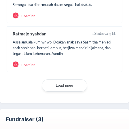
Dukung program ini dengan membagikan program
Semoga bisa dipermudah dalam segala hal 🙏🙏🙏
kebaikan ini kepada keluarga, teman, sahabat, dan
kerabat.
1 Aaminn
Dari Abu Mas’ud Radhiyallahu anhu berkata,
Ratmaje syahdan
10 bulan yang lalu
“Rasulullah Shallallahu ‘alaihi wa sallam bersabda,
Assalamualaikum wr wb. Doakan anak saya Sasmitha menjadi
anak sholehah, berhati lembut, berjiwa mandiri bijaksana, dan
‘Barangsiapa menunjukkan suatu kebaikan, maka ia
tegas dalam kebenaran. Aamiin
mendapatkan pahala seperti pahala orang yang
melakukannya.”
1 Aaminn
(HR. Muslim)
Load more
Insyaallah ajakan yang telah kita lakukan akan
berbuah ganjaran berlipat ganda. Terima kasih kami
ucapkan. Doa dan
dukungan
#SahabatHebatLaju
sangatlah berarti.
Fundraiser (3)