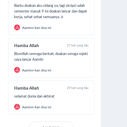
Bantu doakan aku sidang ya, lagi skripsi udah
semester masuk 9 ini doakan lancar dan dapat
kerja, sehat sehat semuanya ☺️
Aaminn-kan doa ini
Hamba Allah
27 hari yang lalu
Bismillah semoga berkah, doakan smoga rejeki
saya lancar Aamiin
Aaminn-kan doa ini
Hamba Allah
29 hari yang lalu
selamat dunia dan akhirat
Aaminn-kan doa ini