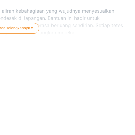
i aliran kebahagiaan yang wujudnya menyesuaikan
desak di lapangan. Bantuan ini hadir untuk
mereka yang merasa berjuang sendirian. Setiap tetes
aca selengkapnya ▾
yang menguatkan langkah mereka.
h amanah suci. Sebagai mitra strategis dalam
g dari setiap senyum yang tercipta. Oleh karena itu,
an pelaporan aktivitas yang komprehensif dan rutin
 terdokumentasi dengan baik sebagai bentuk
nal kami.
baik untuk berbagi. Seberapapun kebaikan yang Anda
agi mereka yang membutuhkan.