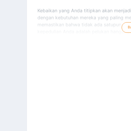
Kebaikan yang Anda titipkan akan menjad
dengan kebutuhan mereka yang paling men
memastikan bahwa tidak ada satupun dari 
B
kepedulian Anda adalah pelukan hangat 
Kami menyadari bahwa setiap donasi adala
kebaikan ini, Anda adalah bagian terpentin
kami berkomitmen penuh untuk menghadirk
kepada Anda. Setiap jejak kebaikan akan
transparansi dan tanggung jawab profesio
Mari, jadikan hari ini sebagai momen ter
berikan, akan menjadi lentera harapan b