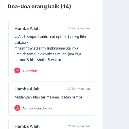
Doa-doa orang baik (14)
Hamba Allah
14 hari yang lalu
yaAllah smga chandra cpt dpt pkrjaan yg lbih
baik,baik
mnajmntny,atsanny,lngknganny,gajinya
umr,jrk tempuh dkt/akses mudh, jam krja
normal & bisa sholat 5 waktu
1 Aaminn
Hamba Allah
25 hari yang lalu
Mudah2an allah terima amal ibadah hamba
Aaminn-kan doa ini
Hamba Allah
26 hari yang lalu