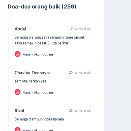
Doa-doa orang baik (259)
Abdul
7 hari yang lalu
Semoga warung saya semakin rame omset
saya semakin besar 5 juta perhari
Aaminn-kan doa ini
Chaviva Deanayra
20 hari yang lalu
semoga berkah yaa
Aaminn-kan doa ini
Rizal
28 hari yang lalu
Semoga diampuni dosa hamba
Aaminn-kan doa ini