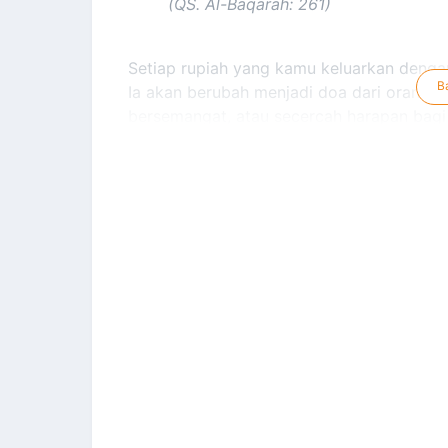
(QS. Al-Baqarah: 261)
Setiap rupiah yang kamu keluarkan dengan 
Ia akan berubah menjadi doa dari orang y
B
bersemangat, atau secercah harapan bag
Melalui sedekah, kita sedang menanam ke
melihat hasilnya.
Karena sedekah bukan hanya membantu ora
memperluas rezeki.
Rasulullah ﷺ bersabda:
“Sedekah tidak akan mengurangi har
(HR. Muslim)
Jangan tunggu kaya untuk memberi, sebab b