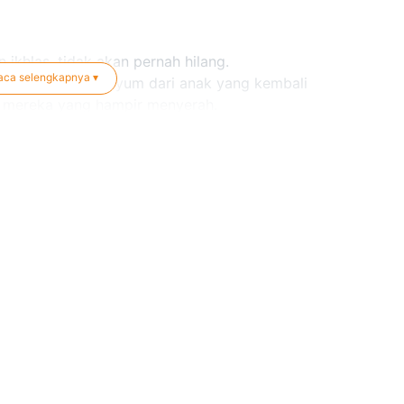
ikhlas, tidak akan pernah hilang.
ang terbantu, senyum dari anak yang kembali
aca selengkapnya ▾
i mereka yang hampir menyerah.
baikan yang akan tumbuh bahkan saat kita tak lagi
ng lain, tapi juga membersihkan hati dan
ta.”
isa jadi dari sedekah kecil hari ini, Allah bukakan