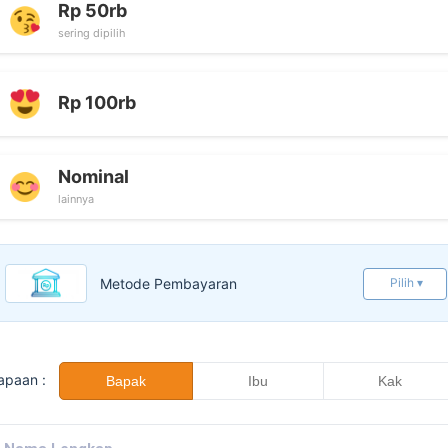
Rp 50rb
sering dipilih
Rp 100rb
Nominal
lainnya
Metode Pembayaran
Pilih ▾
apaan :
Bapak
Ibu
Kak