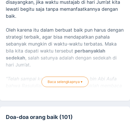
disayangkan, jika waktu mustajab di hari Jum’at kita
lewati begitu saja tanpa memanfaatkannya dengan
baik.
Oleh karena itu dalam berbuat baik pun harus dengan
strategi terbaik, agar bisa mendapatkan pahala
sebanyak mungkin di waktu-waktu terbatas. Maka
bila kita dapati waktu tersebut
perbanyaklah
sedekah
, salah satunya adalah dengan sedekah di
hari Jum’at.
"Telah sampai kepadaku dari Abdillah bin Abi Aufa
Baca selengkapnya ▾
bahwa Rasulullah bersabda, 'Perbanyaklah membaca
shalawat kepadaku di hari Jumat sesungguhnya
selawat itu tersampaikan dan aku dengar'. Nabi
bersabda, 'Dan di hari Jumat pahala
bersedekah
dilipatgandakan
'."
Doa-doa orang baik (101)
(Imam Asy Syafii, Al-Umm, juz 1, hal. 239).