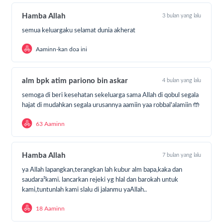
Hamba Allah
3 bulan yang lalu
Bagi sahabat yang siap ikut serta berbuat kebaikan,
bisa berdonasi dengan cara:
semua keluargaku selamat dunia akherat
Aaminn-kan doa ini
Klik Tombol
“DONASI SEKARANG”
Tentukan jumlah donasi Anda
Pilih metode pembayaran
alm bpk atim pariono bin askar
4 bulan yang lalu
Transfer ke Rekening Yang Tertera
semoga di beri kesehatan sekeluarga sama Allah di qobul segala
Share dan ajak kawan lainnya untuk berdonasi.
hajat di mudahkan segala urusannya aamiin yaa robbal'alamiin 🤲
63 Aaminn
Donasi yang terkumpul dari sedekah jumat akan kami
salurkan untuk saudara-saudara kita yang
membutuhkan dalam program Berbagi makan untuk
Hamba Allah
7 bulan yang lalu
yatim & dhuafa, pejuang nafkah, santri penghafal
ya Allah lapangkan,terangkan lah kubur alm bapa,kaka dan
quran dan program kebaikan lain nya.
saudara²kami. lancarkan rejeki yg hlal dan barokah untuk
kami,tuntunlah kami slalu di jalanmu yaAllah..
Dukung program ini dengan membagikan program
18 Aaminn
kebaikan ini kepada keluarga, teman, sahabat, dan