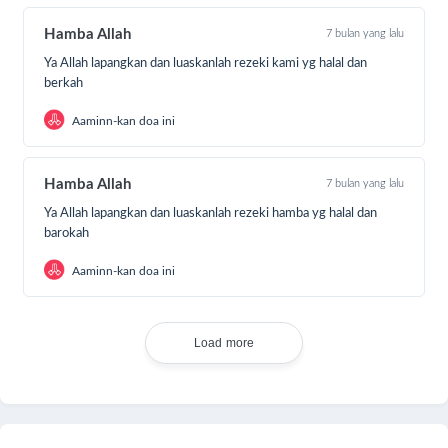
kerabat.
Hamba Allah
7 bulan yang lalu
Dari Abu Mas’ud Radhiyallahu anhu berkata,
Ya Allah lapangkan dan luaskanlah rezeki kami yg halal dan
berkah
“Rasulullah Shallallahu ‘alaihi wa sallam bersabda,
Aaminn-kan doa ini
‘Barangsiapa menunjukkan suatu kebaikan, maka ia
mendapatkan pahala seperti pahala orang yang
melakukannya.”
Hamba Allah
7 bulan yang lalu
Ya Allah lapangkan dan luaskanlah rezeki hamba yg halal dan
(HR. Muslim)
barokah
Insyaallah ajakan yang telah kita lakukan akan
Aaminn-kan doa ini
berbuah ganjaran berlipat ganda. Terima kasih kami
ucapkan. Doa dan dukungan
#SahabatHebatLaju
sangatlah berarti.
Load more