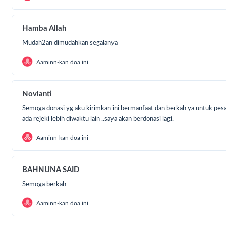
Hamba Allah
Mudah2an dimudahkan segalanya
Aaminn-kan doa ini
Mari bersama-sama kita bantu Pondok Pesantren Jami'at
Novianti
sumber air yang layak dengan mulai berinfaq Rp.10.000
Semoga donasi yg aku kirimkan ini bermanfaat dan berkah ya untuk pesan
ada rejeki lebih diwaktu lain ..saya akan berdonasi lagi.
BSI 717 7177 789 a.n Langkah Maju Peduli
Aaminn-kan doa ini
Info dan Konfirmasi: 0822 9529 2411
BAHNUNA SAID
Semoga berkah
Aaminn-kan doa ini