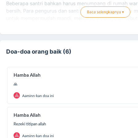
Beberapa santri bahkan harus menumpang di rumah war
bersih. Para pengurus dan santri sangat berharap bisa m
Baca selengkapnya ▾
untuk mempermudah mandi, mencuci, wudhu, dan kebutu
Doa-doa orang baik (6)
Hamba Allah
🙏
Aaminn-kan doa ini
Hamba Allah
Rezeki titipan allah
Aaminn-kan doa ini