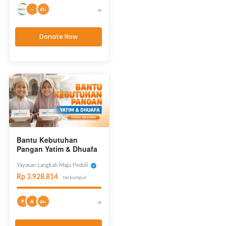
-
∞
47+
Donate Now
Bantu Kebutuhan
Pangan Yatim & Dhuafa
Yayasan Langkah Maju Peduli
Rp 3.928.814
terkumpul
P
A
∞
64+