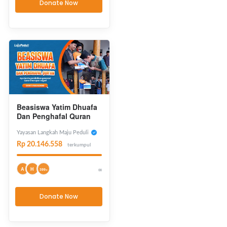
Donate Now
Beasiswa Yatim Dhuafa
Dan Penghafal Quran
Yayasan Langkah Maju Peduli
Rp 20.146.558
terkumpul
A
H
∞
399+
Donate Now