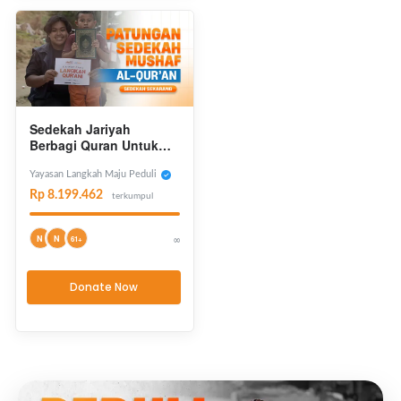
Sedekah Jariyah
Berbagi Quran Untuk
Negeri
Yayasan Langkah Maju Peduli
Rp 8.199.462
terkumpul
N
N
∞
61+
Donate Now