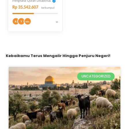
Penghafal Quran Disabilitas
Rp 35.542.607
terkumpul
A
Y
∞
468+
Kebaikamu Terus Mengalir Hingga Penjuru Negeri!
UNCATEGORIZED