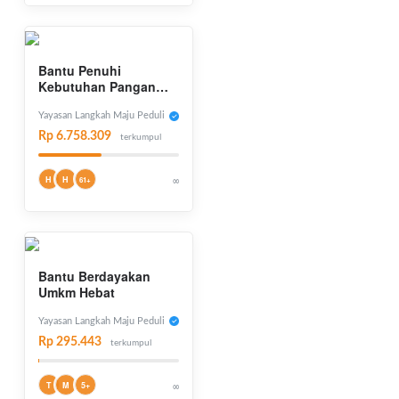
Bantu Penuhi
Kebutuhan Pangan
Mereka
Yayasan Langkah Maju Peduli
Rp 6.758.309
terkumpul
H
H
∞
61+
Bantu Berdayakan
Umkm Hebat
Yayasan Langkah Maju Peduli
Rp 295.443
terkumpul
T
M
5+
∞