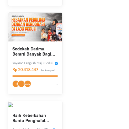
Sedekah Darimu,
Berarti Banyak Bagi
Mereka
Yayasan Langkah Maju Peduli
Rp 20.418.447
terkumpul
H
I
∞
631+
Raih Keberkahan
Bantu Penghafal
Quran Disabilitas