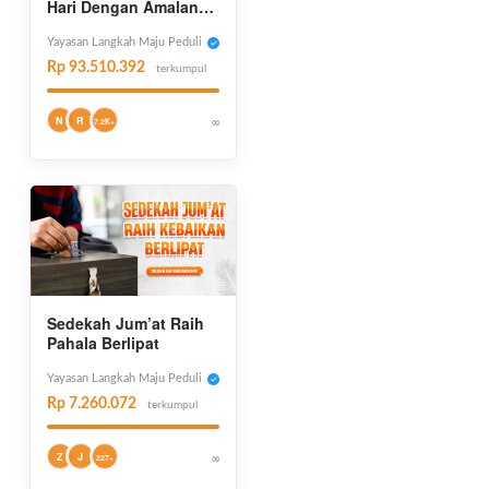
Hari Dengan Amalan
Hebat
Yayasan Langkah Maju Peduli
Rp 93.510.392
terkumpul
N
R
∞
7.2K+
Sedekah Jum’at Raih
Pahala Berlipat
Yayasan Langkah Maju Peduli
Rp 7.260.072
terkumpul
Z
J
∞
227+