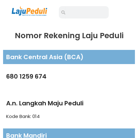
Lewati
Search
Search
ke
konten
Nomor Rekening Laju Peduli
Bank Central Asia (BCA)
680 1259 674
A.n. Langkah Maju Peduli
Kode Bank: 014
Bank Mandiri