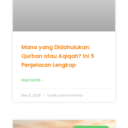
Mana yang Didahulukan:
Qurban atau Aqiqah? Ini 5
Penjelasan Lengkap
READ MORE »
Mei 12, 2026
Tidak ada komentar