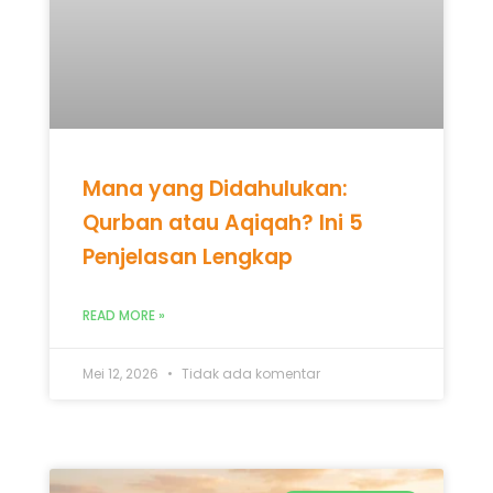
Mana yang Didahulukan:
Qurban atau Aqiqah? Ini 5
Penjelasan Lengkap
READ MORE »
Mei 12, 2026
Tidak ada komentar