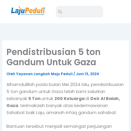
Lewati
Search
Search
ke
konten
Pendistribusian 5 ton
Gandum Untuk Gaza
Oleh
Yayasan Langkah Maju Peduli
/
Juni 13, 2024
Alhamdulillah pada bulan Mei 2024 lalu, pendistribusian
5 ton gandum untuk Gaza telah kami salurkan
sebanyak
5 Ton
untuk
200 Keluarga
di
Deir Al Balah,
Gaza
. terimakasih banyak atas kedermawanan
Sahabat baik Laju, amanah infaq gandum sahabat
Bantuan tersebut menjadi semangat perjuangan