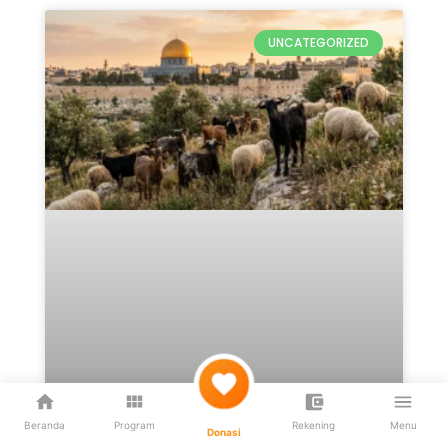
UNCATEGORIZED
Beranda
Program
Rekening
Menu
Donasi
Qurban Untuk Palestina 2026: