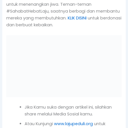
untuk menenangkan jiwa. Teman-teman
#SahabatHebatLaju, saatnya berbagi dan membantu
mereka yang membutuhkan.
KLIK DISINI
untuk berdonasi
dan berbuat kebaikan.
Jika Kamu suka dengan artikel ini, silahkan
share melalui Media Sosial kamu.
Atau Kunjungi
www.lajupeduli.org
untuk
mendapatkan artikel terupdate tentang
Palestina
Jangan lupa ikuti
sosial media
kami
PREVIOUS
NEXT