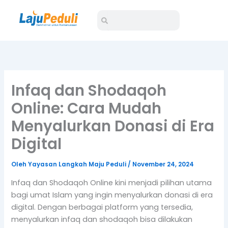
Lewati
Search
Search
ke
konten
Infaq dan Shodaqoh
Online: Cara Mudah
Menyalurkan Donasi di Era
Digital
Oleh
Yayasan Langkah Maju Peduli
/
November 24, 2024
Infaq dan Shodaqoh Online kini menjadi pilihan utama
bagi umat Islam yang ingin menyalurkan donasi di era
digital. Dengan berbagai platform yang tersedia,
menyalurkan infaq dan shodaqoh bisa dilakukan