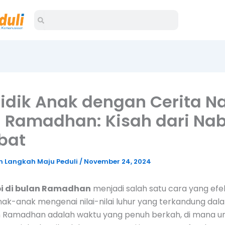
Search
Search
dik Anak dengan Cerita Na
 Ramadhan: Kisah dari Nab
bat
 Langkah Maju Peduli
/
November 24, 2024
bi di bulan Ramadhan
menjadi salah satu cara yang efek
ak-anak mengenai nilai-nilai luhur yang terkandung dal
an Ramadhan adalah waktu yang penuh berkah, di mana u