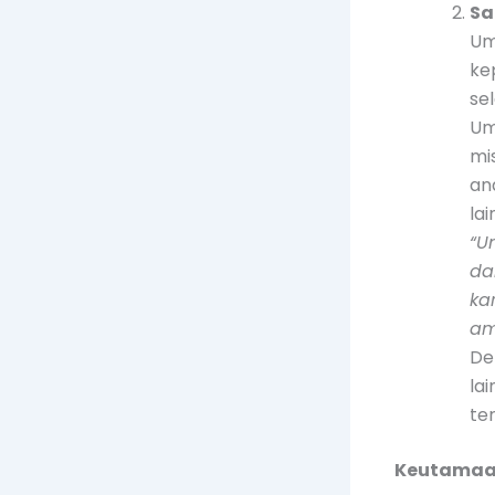
Sa
Um
ke
se
Um
mi
an
la
“U
da
ka
am
De
la
te
Keutamaa