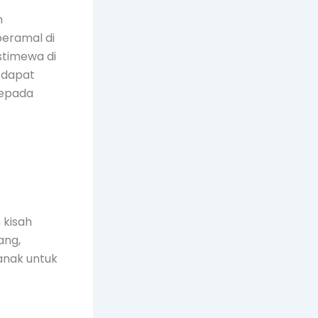
n
eramal di
stimewa di
 dapat
kepada
 kisah
ang,
anak untuk