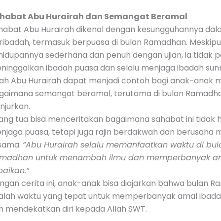
habat Abu Hurairah dan Semangat Beramal
habat Abu Hurairah dikenal dengan kesungguhannya da
ribadah, termasuk berpuasa di bulan Ramadhan. Meskip
hidupannya sederhana dan penuh dengan ujian, ia tidak 
ninggalkan ibadah puasa dan selalu menjaga ibadah sunn
sah Abu Hurairah dapat menjadi contoh bagi anak-anak 
gaimana semangat beramal, terutama di bulan Ramadha
njurkan.
ang tua bisa menceritakan bagaimana sahabat ini tidak 
njaga puasa, tetapi juga rajin berdakwah dan berusah
sama.
“Abu Hurairah selalu memanfaatkan waktu di bul
madhan untuk menambah ilmu dan memperbanyak a
baikan.”
ngan cerita ini, anak-anak bisa diajarkan bahwa bulan 
alah waktu yang tepat untuk memperbanyak amal ibadah
n mendekatkan diri kepada Allah SWT.