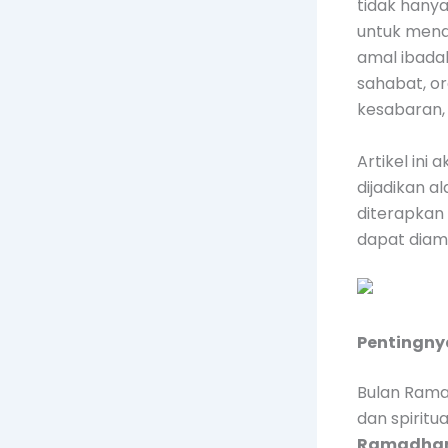
tidak hany
untuk mend
amal ibada
sahabat, o
kesabaran,
Artikel in
dijadikan a
diterapkan 
dapat diam
Pentingny
Bulan Rama
dan spirit
Ramadha