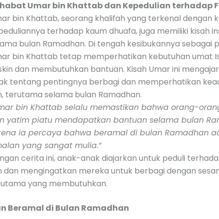
habat Umar bin Khattab dan Kepedulian terhadap Fa
ar bin Khattab, seorang khalifah yang terkenal dengan k
peduliannya terhadap kaum dhuafa, juga memiliki kisah ins
lama bulan Ramadhan. Di tengah kesibukannya sebagai 
ar bin Khattab tetap memperhatikan kebutuhan umat I
skin dan membutuhkan bantuan. Kisah Umar ini mengaja
ak tentang pentingnya berbagi dan memperhatikan kea
in, terutama selama bulan Ramadhan.
mar bin Khattab selalu memastikan bahwa orang-orang
n yatim piatu mendapatkan bantuan selama bulan R
rena ia percaya bahwa beramal di bulan Ramadhan a
alan yang sangat mulia.”
ngan cerita ini, anak-anak diajarkan untuk peduli terhad
in dan mengingatkan mereka untuk berbagi dengan sesa
rutama yang membutuhkan.
n Beramal di Bulan Ramadhan