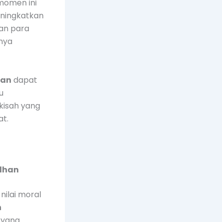
momen ini
eningkatkan
an para
nya
han
dapat
u
kisah yang
t.
adhan
ilai moral
n
 yang