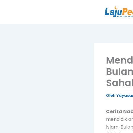
Lewati
ke
konten
Mendi
Bulan
Saha
Oleh
Yayasan
Cerita Na
mendidik an
Islam. Bul