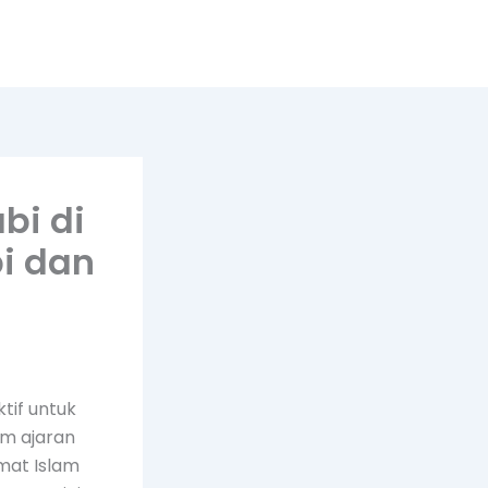
bi di
i dan
tif untuk
am ajaran
mat Islam