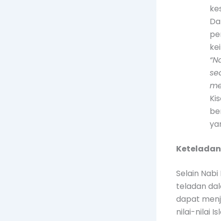
ke
Da
pe
ke
“N
se
me
Ki
be
ya
Keteladan
Selain Nab
teladan da
dapat menj
nilai-nilai 