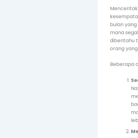
Mencerita
kesempatan
bulan yang
mana segal
diberitahu
orang yang 
Beberapa a
Se
Na
me
ba
ma
le
Me