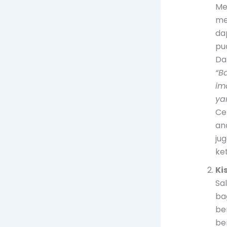
Me
me
da
pu
Da
“B
im
ya
Ce
an
ju
ke
Ki
Sa
ba
be
be