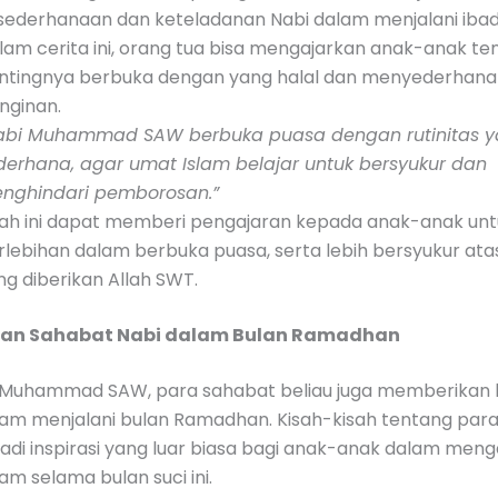
sederhanaan dan keteladanan Nabi dalam menjalani ibad
lam cerita ini, orang tua bisa mengajarkan anak-anak te
ntingnya berbuka dengan yang halal dan menyederhan
inginan.
abi Muhammad SAW berbuka puasa dengan rutinitas 
derhana, agar umat Islam belajar untuk bersyukur dan
nghindari pemborosan.”
sah ini dapat memberi pengajaran kepada anak-anak unt
rlebihan dalam berbuka puasa, serta lebih bersyukur ata
ng diberikan Allah SWT.
an Sahabat Nabi dalam Bulan Ramadhan
i Muhammad SAW, para sahabat beliau juga memberikan
lam menjalani bulan Ramadhan. Kisah-kisah tentang par
adi inspirasi yang luar biasa bagi anak-anak dalam men
Islam selama bulan suci ini.