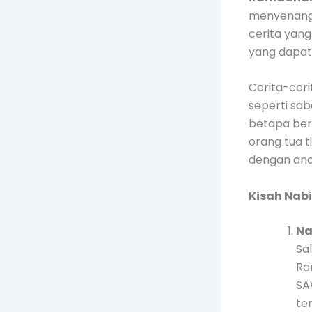
menyenangk
cerita yan
yang dapat
Cerita-cer
seperti sa
betapa ber
orang tua 
dengan ana
Kisah Na
Na
Sa
Ra
SA
te