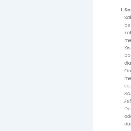
Sa
Sa
be
ke
me
Ki
ba
dia
Or
me
se
Ra
ke
De
ad
da