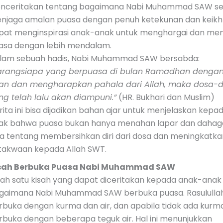
nceritakan tentang bagaimana Nabi Muhammad SAW se
njaga amalan puasa dengan penuh ketekunan dan keikh
pat menginspirasi anak-anak untuk menghargai dan me
asa dengan lebih mendalam.
lam sebuah hadis, Nabi Muhammad SAW bersabda:
arangsiapa yang berpuasa di bulan Ramadhan denga
an dan mengharapkan pahala dari Allah, maka dosa-
ng telah lalu akan diampuni.”
(HR. Bukhari dan Muslim)
rita ini bisa dijadikan bahan ajar untuk menjelaskan kepa
ak bahwa puasa bukan hanya menahan lapar dan dahaga
ga tentang membersihkan diri dari dosa dan meningkatka
takwaan kepada Allah SWT.
sah Berbuka Puasa Nabi Muhammad SAW
lah satu kisah yang dapat diceritakan kepada anak-anak
gaimana Nabi Muhammad SAW berbuka puasa. Rasululla
rbuka dengan kurma dan air, dan apabila tidak ada kurma
rbuka dengan beberapa teguk air. Hal ini menunjukkan