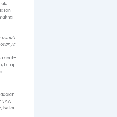
lalu
lasan
maknai
n penuh
dosanya
da anak-
, tetapi
n
 adalah
h SAW
, beliau