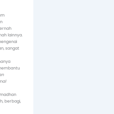
lam
un
pernah
ah lainnya.
mengenai
n, sangat
hanya
a membantu
an
mal
Ramadhan
, berbagi,