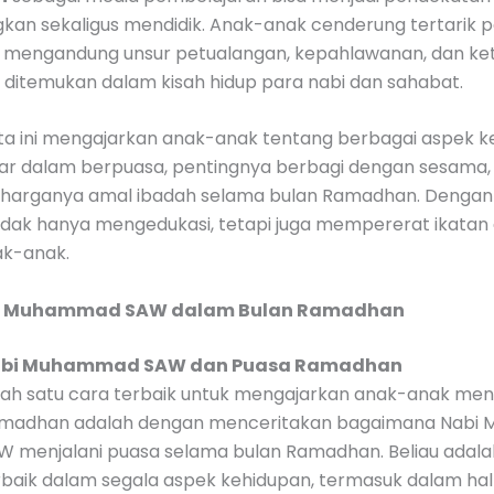
an sekaligus mendidik. Anak-anak cenderung tertarik p
g mengandung unsur petualangan, kepahlawanan, dan ke
 ditemukan dalam kisah hidup para nabi dan sahabat.
ita ini mengajarkan anak-anak tentang berbagai aspek k
bar dalam berpuasa, pentingnya berbagi dengan sesama,
harganya amal ibadah selama bulan Ramadhan. Dengan 
tidak hanya mengedukasi, tetapi juga mempererat ikatan
k-anak.
bi Muhammad SAW dalam Bulan Ramadhan
bi Muhammad SAW dan Puasa Ramadhan
lah satu cara terbaik untuk mengajarkan anak-anak me
madhan adalah dengan menceritakan bagaimana Nab
W menjalani puasa selama bulan Ramadhan. Beliau adala
rbaik dalam segala aspek kehidupan, termasuk dalam hal