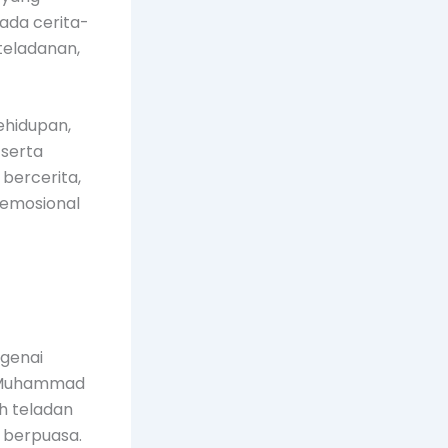
ada cerita-
teladanan,
ehidupan,
 serta
bercerita,
 emosional
ngenai
i Muhammad
h teladan
 berpuasa.