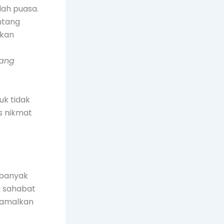
ah puasa.
ntang
akan
yang
uk tidak
s nikmat
 banyak
a sahabat
gamalkan