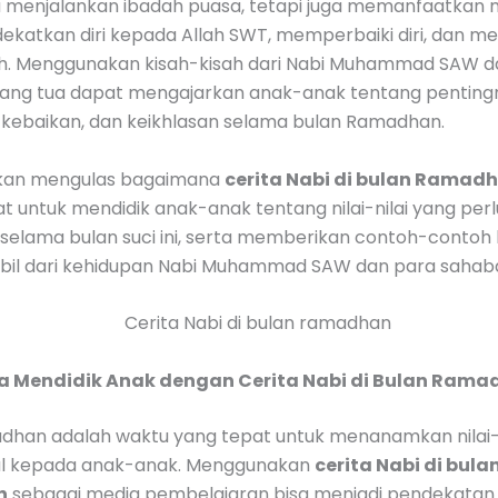
a menjalankan ibadah puasa, tetapi juga memanfaatkan 
ekatkan diri kepada Allah SWT, memperbaiki diri, dan m
h. Menggunakan kisah-kisah dari Nabi Muhammad SAW d
rang tua dapat mengajarkan anak-anak tentang penting
 kebaikan, dan keikhlasan selama bulan Ramadhan.
i akan mengulas bagaimana
cerita Nabi di bulan Ramad
lat untuk mendidik anak-anak tentang nilai-nilai yang perl
selama bulan suci ini, serta memberikan contoh-contoh 
bil dari kehidupan Nabi Muhammad SAW dan para sahaba
a Mendidik Anak dengan Cerita Nabi di Bulan Ram
dhan adalah waktu yang tepat untuk menanamkan nilai-n
ual kepada anak-anak. Menggunakan
cerita Nabi di bula
n
sebagai media pembelajaran bisa menjadi pendekatan