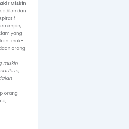
kir Miskin
eadilan dan
piratif
pemimpin,
slam yang
rkan anak-
daan orang
 miskin
amadhan,
dalah
ap orang
ma,