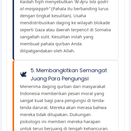
Kaidah fiqih menyebutkan
“Al-Ajru ‘ala qadri
al-masyaqqah”
(Pahala itu berbanding lurus
dengan tingkat kesulitan). Usaha
mendistribusikan daging ke wilayah blokade
seperti Gaza atau daerah terpencil di Somalia
sangatlah sulit. Kesulitan inilah yang
membuat pahala qurban Anda
dilipatgandakan oleh Allah.
5. Membangkitkan Semangat
🕊️
Juang Para Pengungsi
Menerima daging qurban dari masyarakat
Indonesia memberikan pesan moral yang
sangat kuat bagi para pengungsi di tenda-
tenda darurat. Mereka akan merasa bahwa
mereka tidak dilupakan. Dukungan
psikologis ini memberi mereka harapan
untuk terus berjuang di tengah kehancuran.