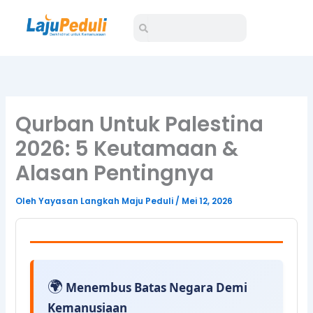
Lewati
Search
Search
ke
konten
Qurban Untuk Palestina
2026: 5 Keutamaan &
Alasan Pentingnya
Oleh
Yayasan Langkah Maju Peduli
/
Mei 12, 2026
🌍
Menembus Batas Negara Demi
Kemanusiaan