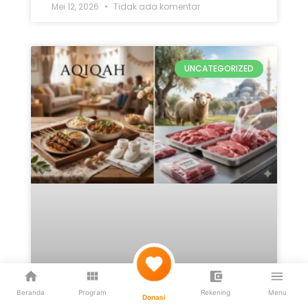
Mei 12, 2026
Tidak ada komentar
UNCATEGORIZED
Beranda
Program
Rekening
Menu
Donasi