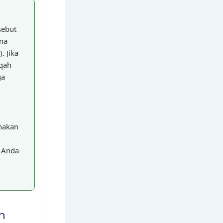
sebut
ena
. Jika
iqah
ga
anakan
.
 Anda
n