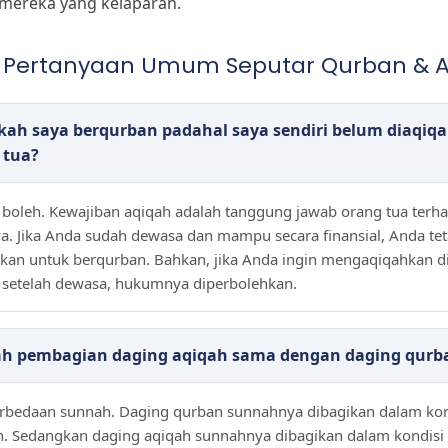
 mereka yang kelaparan.
: Pertanyaan Umum Seputar Qurban & 
kah saya berqurban padahal saya sendiri belum diaqiq
 tua?
 boleh. Kewajiban aqiqah adalah tanggung jawab orang tua terh
a. Jika Anda sudah dewasa dan mampu secara finansial, Anda te
rkan untuk berqurban. Bahkan, jika Anda ingin mengaqiqahkan di
i setelah dewasa, hukumnya diperbolehkan.
h pembagian daging aqiqah sama dengan daging qurb
rbedaan sunnah. Daging qurban sunnahnya dibagikan dalam kon
. Sedangkan daging aqiqah sunnahnya dibagikan dalam kondisi