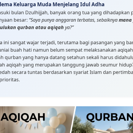
lema Keluarga Muda Menjelang Idul Adha
uki bulan Dzulhijjah, banyak orang tua yang dihadapkan 
nyaan besar:
“Saya punya anggaran terbatas, sebaiknya
mana 
ulukan qurban atau aqiqah
ya?”
a ini sangat wajar terjadi, terutama bagi pasangan yang ba
uniai buah hati namun belum sempat melaksanakan aqiqah
h qurban yang hanya datang setahun sekali harus didahul
ah aqiqah yang merupakan tanggung jawab seumur hidup
bedah secara tuntas berdasarkan syariat Islam dan pertim
prioritas.