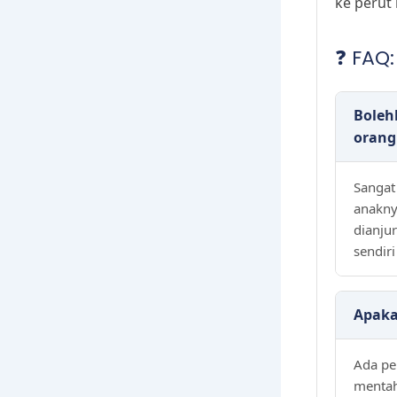
ke perut
❓ FAQ
Boleh
orang
Sangat
anakny
dianju
sendir
Apaka
Ada pe
mentah