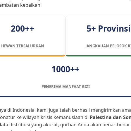
jembatan kebaikan:
200++
5+ Provinsi
HEWAN TERSALURKAN
JANGKAUAN PELOSOK R
1000++
PENERIMA MANFAAT GIZI
nya di Indonesia, kami juga telah berhasil mengirimkan am
onatur ke wilayah krisis kemanusiaan di
Palestina dan So
ata distribusi yang akurat, qurban Anda akan benar-benar