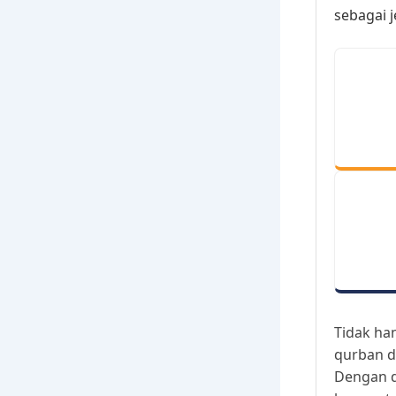
sebagai 
Tidak ha
qurban d
Dengan d