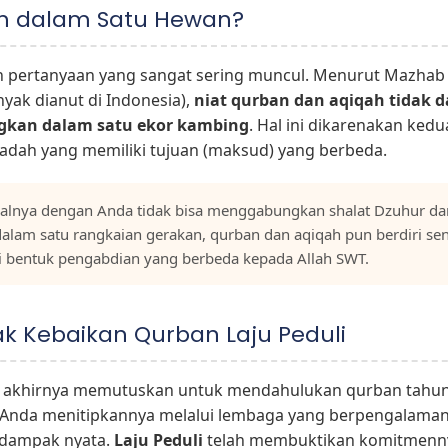
h dalam Satu Hewan?
ah pertanyaan yang sangat sering muncul. Menurut Mazhab S
yak dianut di Indonesia),
niat qurban dan aqiqah tidak 
gkan dalam satu ekor kambing
. Hal ini dikarenakan ked
badah yang memiliki tujuan (maksud) yang berbeda.
alnya dengan Anda tidak bisa menggabungkan shalat Dzuhur dan
alam satu rangkaian gerakan, qurban dan aqiqah pun berdiri sen
i bentuk pengabdian yang berbeda kepada Allah SWT.
ak Kebaikan Qurban Laju Peduli
a akhirnya memutuskan untuk mendahulukan qurban tahun 
 Anda menitipkannya melalui lembaga yang berpengalama
 dampak nyata.
Laju Peduli
telah membuktikan komitmenn