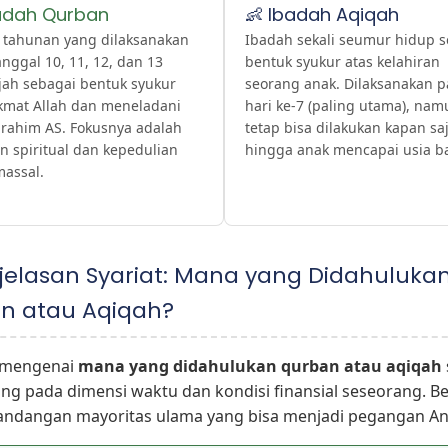
badah Qurban
👶 Ibadah Aqiqah
 tahunan yang dilaksanakan
Ibadah sekali seumur hidup 
nggal 10, 11, 12, dan 13
bentuk syukur atas kelahiran
jjah sebagai bentuk syukur
seorang anak. Dilaksanakan 
ikmat Allah dan meneladani
hari ke-7 (paling utama), nam
brahim AS. Fokusnya adalah
tetap bisa dilakukan kapan sa
n spiritual dan kepedulian
hingga anak mencapai usia ba
massal.
njelasan Syariat: Mana yang Didahuluka
n atau Aqiqah?
 mengenai
mana yang didahulukan qurban atau aqiqah
ng pada dimensi waktu dan kondisi finansial seseorang. Be
andangan mayoritas ulama yang bisa menjadi pegangan An