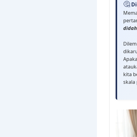
🤔
Di
Memas
perta
didah
Dilem
dikar
Apaka
atauk
kita 
skala 