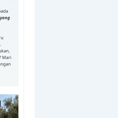
pada
yang
ru
.
ukan,
? Mari
bangan