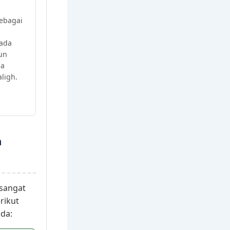
sebagai
pada
un
ja
ligh.
n
sangat
rikut
da: