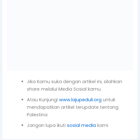
Jika Kamu suka dengan artikel ini, silahkan
share melalui Media Sosial kamu.
Atau Kunjungi
www.lajupeduli.org
untuk
mendapatkan artikel terupdate tentang
Palestina
Jangan lupa ikuti
sosial media
kami
PREVIOUS
NEXT
Tinggalkan Komentar
Alamat email Anda tidak akan dipublikasikan.
Ruas yang wajib ditandai
*