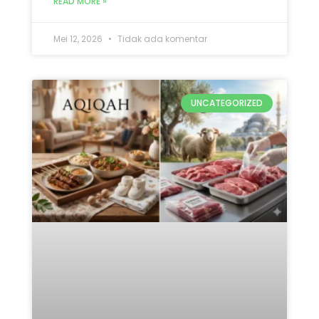
Mana yang Didahulukan:
Qurban atau Aqiqah? Ini 5
Penjelasan Lengkap
READ MORE »