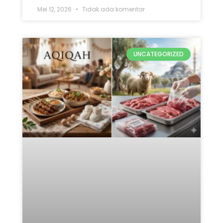
Mana yang Didahulukan:
Qurban atau Aqiqah? Ini 5
Penjelasan Lengkap
READ MORE »
Mei 12, 2026
Tidak ada komentar