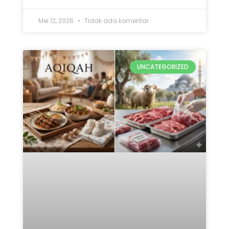
Mana yang Didahulukan:
Qurban atau Aqiqah? Ini 5
Penjelasan Lengkap
READ MORE »