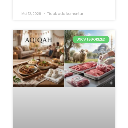
Mana yang Didahulukan:
Qurban atau Aqiqah? Ini 5
Penjelasan Lengkap
READ MORE »