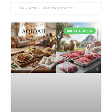
Mana yang Didahulukan:
Qurban atau Aqiqah? Ini 5
Penjelasan Lengkap
READ MORE »
Mei 12, 2026
Tidak ada komentar