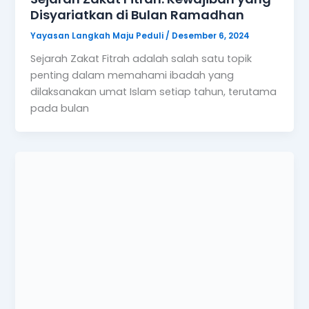
Disyariatkan di Bulan Ramadhan
Yayasan Langkah Maju Peduli
/
Desember 6, 2024
Sejarah Zakat Fitrah adalah salah satu topik
penting dalam memahami ibadah yang
dilaksanakan umat Islam setiap tahun, terutama
pada bulan
,
ARTIKEL
Sejarah
Sejarah Shalat Tarawih: Ibadah
Malam Ramadhan yang Dikenal Sejak
Masa Nabi
Yayasan Langkah Maju Peduli
/
November 29, 2024
Sejarah Shalat Tarawih dimulai sejak zaman Nabi
Muhammad SAW dan memiliki akar yang sangat