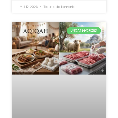
Mana yang Didahulukan:
Qurban atau Aqiqah? Ini 5
Penjelasan Lengkap
READ MORE »
Mei 12, 2026
Tidak ada komentar