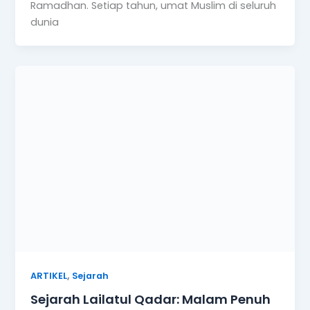
,
ARTIKEL
Sejarah
Sejarah Lailatul Qadar: Malam Penuh
Berkah dalam Bulan Ramadhan
Yayasan Langkah Maju Peduli
/
November 18, 2024
Sejarah Lailatul Qadar merupakan salah satu
topik yang sangat penting dalam agama Islam,
karena malam ini diyakini memiliki keutamaan
yang