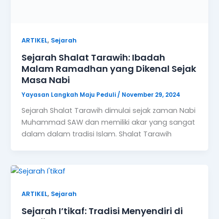
dalam dalam tradisi Islam. Shalat Tarawih
,
ARTIKEL
Sejarah
Sejarah I’tikaf: Tradisi Menyendiri di
Masjid Selama Ramadhan
Yayasan Langkah Maju Peduli
/
November 21, 2024
Sejarah I’tikaf merupakan bagian penting dari
tradisi ibadah umat Islam, terutama selama
bulan Ramadhan. I’tikaf merujuk pada berdiam
diri di