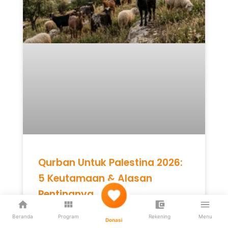
Qurban Untuk Palestina 2026:
5 Keutamaan & Alasan
Pentingnya
Beranda
Program
Rekening
Menu
Donasi
READ MORE »