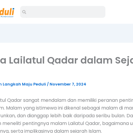
Search
Search
 Lailatul Qadar dalam Sej
 Langkah Maju Peduli
/
November 7, 2024
atul Qadar sangat mendalam dan memiliki peranan penti
am. Malam yang istimewa ini dikenal sebagai malam di ma
runkan, dan dianggap lebih baik daripada seribu bulan. Da
kan meneliti pentingnya malam Lailatul Qadar, bagaimana
a, serta implikasinya dalam sejarah Islam.