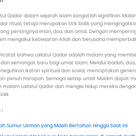
an
tul Qadar dalam sejarah Islam sangatlah signifikan. Mala
ar ritual, tetapi merupakan titik balik yang mengingatk
tang pentingnya iman, doa, dan amal. Dengan memperin
slam mengakui kebesaran Allah dan berusaha memperbaiki 
ncatat bahwa Lailatul Qadar adalah malam yang membe
dan semangat baru bagi umat Islam. Melalui ibadah, doa,
eguhkan ikatan spiritual dan sosial, menciptakan gener
 dan penuh harapan. Semoga setiap umat Muslim dapat 
 malam Lailatul Qadar dan mengisi hidup mereka denga
aik.
:
sah Sumur Usman yang Masih Bertahan Hingga Saat Ini