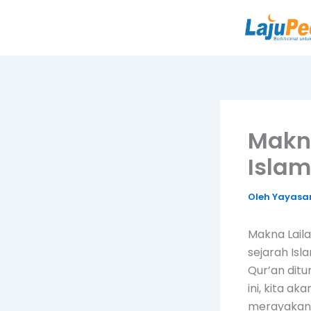
Lewati
ke
konten
Makna
Islam
Oleh
Yayasan
Makna Lail
sejarah Isl
Qur’an ditu
ini, kita a
merayakanny