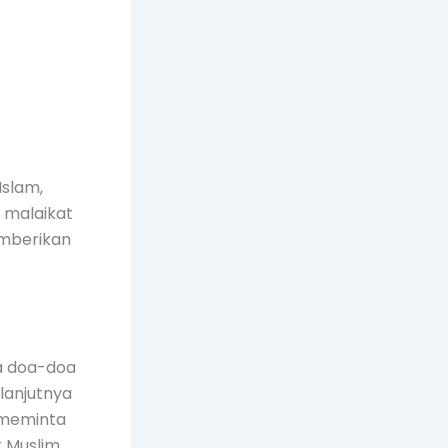
Islam,
 malaikat
emberikan
a doa-doa
lanjutnya
 meminta
t Muslim