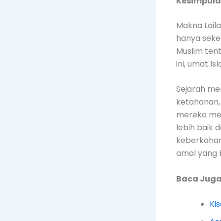
Kesimpul
Makna Laila
hanya seked
Muslim ten
ini, umat I
Sejarah me
ketahanan, 
mereka men
lebih baik
keberkahan
amal yang b
Baca Juga 
Ki