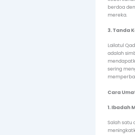
berdoa den
mereka.
3. Tanda 
Lailatul Q
adalah sim
mendapatka
sering meng
memperbaik
Cara Umat
1. Ibadah
Salah satu
meningkatk