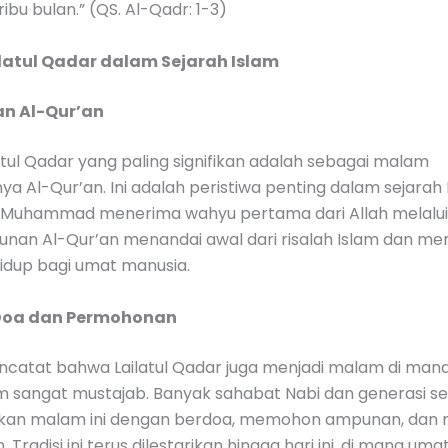
ribu bulan.” (QS. Al-Qadr: 1-3)
latul Qadar dalam Sejarah Islam
an Al-Qur’an
tul Qadar yang paling signifikan adalah sebagai malam
ya Al-Qur’an. Ini adalah peristiwa penting dalam sejarah 
i Muhammad menerima wahyu pertama dari Allah melalui
urunan Al-Qur’an menandai awal dari risalah Islam dan m
dup bagi umat manusia.
Doa dan Permohonan
ncatat bahwa Lailatul Qadar juga menjadi malam di man
m sangat mustajab. Banyak sahabat Nabi dan generasi se
kan malam ini dengan berdoa, memohon ampunan, dan
Tradisi ini terus dilestarikan hingga hari ini, di mana uma