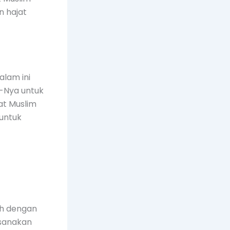
 hajat
alam ini
-Nya untuk
at Muslim
 untuk
ah dengan
ksanakan