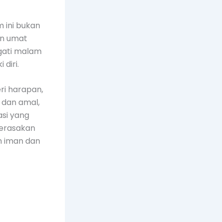
m ini bukan
an umat
gati malam
diri.
ri harapan,
 dan amal,
asi yang
merasakan
n iman dan