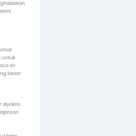
nghabiskan
alami
untuk
 untuk
aca Al-
ng besar.
 diyakini
iajarkan
au Maha