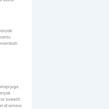
 Banyak
bantu
 menambah
etapi juga
banyak
r kolektif.
n di antara