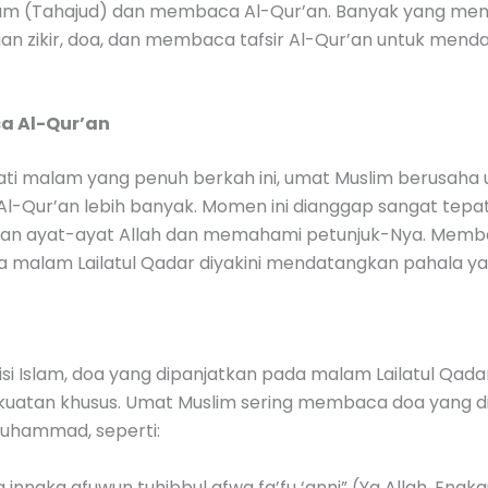
am (Tahajud) dan membaca Al-Qur’an. Banyak yang me
an zikir, doa, dan membaca tafsir Al-Qur’an untuk mend
a Al-Qur’an
i malam yang penuh berkah ini, umat Muslim berusaha 
-Qur’an lebih banyak. Momen ini dianggap sangat tepat
n ayat-ayat Allah dan memahami petunjuk-Nya. Memb
a malam Lailatul Qadar diyakini mendatangkan pahala ya
si Islam, doa yang dipanjatkan pada malam Lailatul Qadar
ekuatan khusus. Umat Muslim sering membaca doa yang d
Muhammad, seperti:
innaka afuwun tuhibbul afwa fa’fu ‘anni” (Ya Allah, Engk