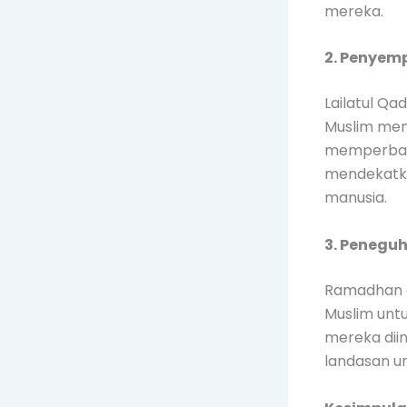
mereka.
2. Penyem
Lailatul Qa
Muslim men
memperbaik
mendekatka
manusia.
3. Penegu
Ramadhan d
Muslim unt
mereka diin
landasan u