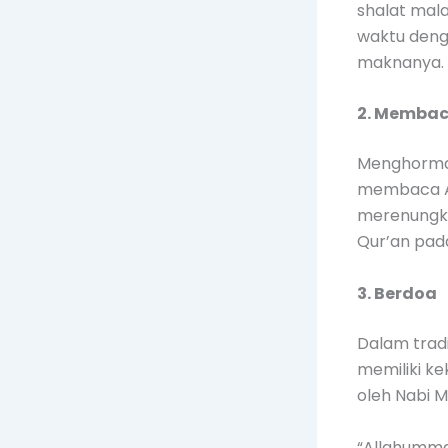
shalat mal
waktu deng
maknanya.
2. Membac
Menghormat
membaca Al
merenungka
Qur’an pad
3. Berdoa
Dalam tradi
memiliki k
oleh Nabi 
“Allahumma 