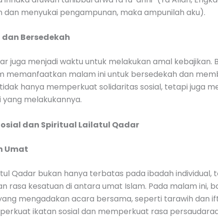
 dan menyukai pengampunan, maka ampunilah aku).
l dan Bersedekah
dar juga menjadi waktu untuk melakukan amal kebajikan.
m memanfaatkan malam ini untuk bersedekah dan mem
 tidak hanya memperkuat solidaritas sosial, tetapi juga
i yang melakukannya.
Sosial dan Spiritual Lailatul Qadar
an Umat
tul Qadar bukan hanya terbatas pada ibadah individual, t
n rasa kesatuan di antara umat Islam. Pada malam ini, 
ang mengadakan acara bersama, seperti tarawih dan ifta
mperkuat ikatan sosial dan memperkuat rasa persaudaraa