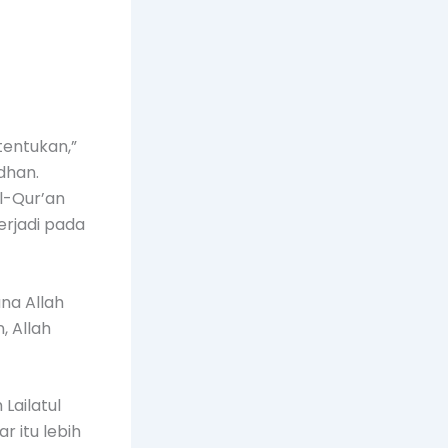
tentukan,”
dhan.
Al-Qur’an
erjadi pada
na Allah
 Allah
Lailatul
r itu lebih