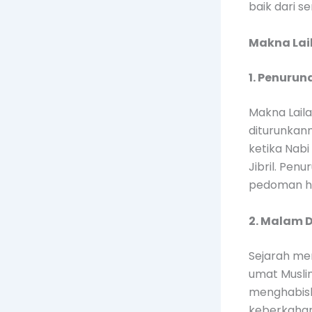
baik dari se
Makna Lai
1. Penurun
Makna Laila
diturunkann
ketika Nab
Jibril. Pen
pedoman hi
2. Malam 
Sejarah me
umat Musli
menghabis
keberkahan. 