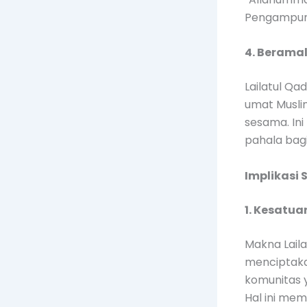
Pengampun
4. Berama
Lailatul Qa
umat Musli
sesama. Ini
pahala bag
Implikasi 
1. Kesatu
Makna Laila
menciptaka
komunitas y
Hal ini me