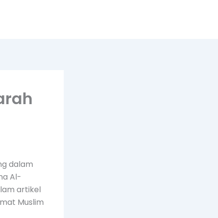
arah
ng dalam
na Al-
lam artikel
 umat Muslim