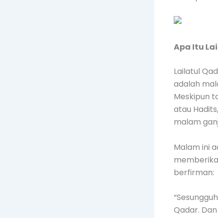
Apa Itu La
Lailatul Qa
adalah mal
Meskipun ta
atau Hadits
malam ganji
Malam ini a
memberikan
berfirman:
“Sesungguh
Qadar. Dan 