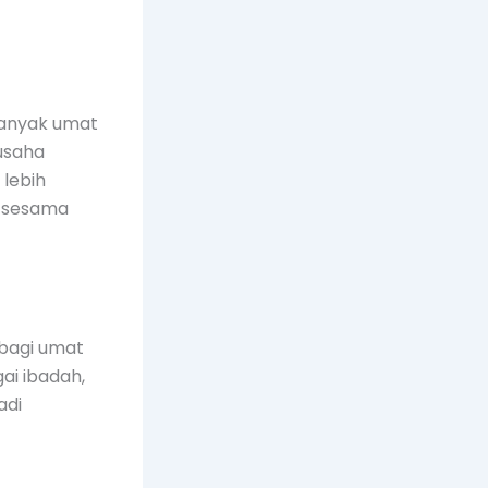
 Banyak umat
usaha
 lebih
n sesama
bagi umat
i ibadah,
adi