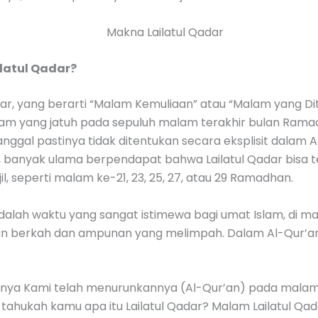
ilatul Qadar?
dar, yang berarti “Malam Kemuliaan” atau “Malam yang Di
am yang jatuh pada sepuluh malam terakhir bulan Rama
nggal pastinya tidak ditentukan secara eksplisit dalam 
, banyak ulama berpendapat bahwa Lailatul Qadar bisa t
l, seperti malam ke-21, 23, 25, 27, atau 29 Ramadhan.
dalah waktu yang sangat istimewa bagi umat Islam, di ma
 berkah dan ampunan yang melimpah. Dalam Al-Qur’an,
nya Kami telah menurunkannya (Al-Qur’an) pada malam 
tahukah kamu apa itu Lailatul Qadar? Malam Lailatul Qada