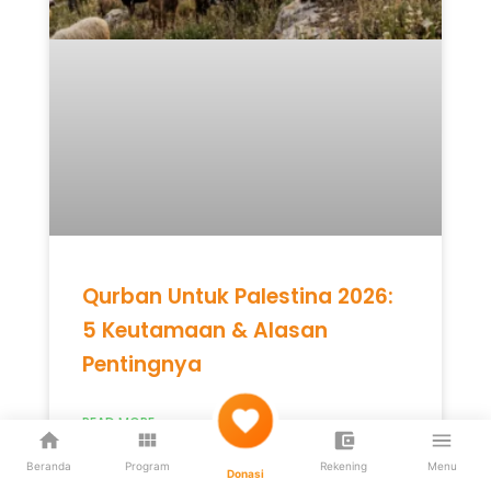
Qurban Untuk Palestina 2026:
5 Keutamaan & Alasan
Pentingnya
READ MORE »
Beranda
Program
Rekening
Menu
Donasi
Mei 12, 2026
Tidak ada komentar