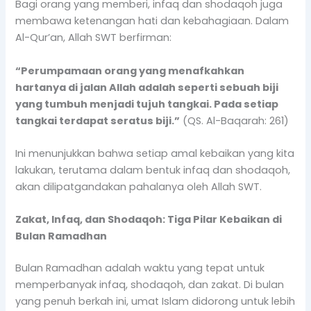
Bagi orang yang memberi, infaq dan shodaqoh juga
membawa ketenangan hati dan kebahagiaan. Dalam
Al-Qur’an, Allah SWT berfirman:
“Perumpamaan orang yang menafkahkan
hartanya di jalan Allah adalah seperti sebuah biji
yang tumbuh menjadi tujuh tangkai. Pada setiap
tangkai terdapat seratus biji.”
(QS. Al-Baqarah: 261)
Ini menunjukkan bahwa setiap amal kebaikan yang kita
lakukan, terutama dalam bentuk infaq dan shodaqoh,
akan dilipatgandakan pahalanya oleh Allah SWT.
Zakat, Infaq, dan Shodaqoh: Tiga Pilar Kebaikan di
Bulan Ramadhan
Bulan Ramadhan adalah waktu yang tepat untuk
memperbanyak infaq, shodaqoh, dan zakat. Di bulan
yang penuh berkah ini, umat Islam didorong untuk lebih