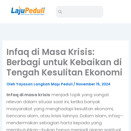
Lewati
Search
Search
ke
konten
Infaq di Masa Krisis:
Berbagi untuk Kebaikan di
Tengah Kesulitan Ekonomi
Oleh
Yayasan Langkah Maju Peduli
/
November 15, 2024
Infaq di masa krisis
menjadi topik yang sangat
relevan dalam situasi saat ini, ketika banyak
masyarakat yang menghadapi kesulitan ekonomi,
bencana alam, atau krisis lainnya. Dalam Islam, infaq—
mendermakan sebagian harta kepada yang
membutuhkan—bukan hanya menjadi ajaran spiritual,