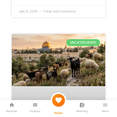
Mei 12, 2026
Tidak ada komentar
UNCATEGORIZED
Beranda
Program
Rekening
Menu
Donasi