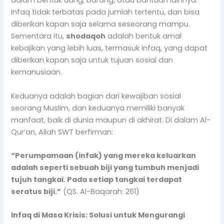
dalam bentuk uang, barang, atau bantuan lainnya.
Infaq tidak terbatas pada jumlah tertentu, dan bisa
diberikan kapan saja selama seseorang mampu.
Sementara itu,
shodaqoh
adalah bentuk amal
kebajikan yang lebih luas, termasuk infaq, yang dapat
diberikan kapan saja untuk tujuan sosial dan
kemanusiaan.
Keduanya adalah bagian dari kewajiban sosial
seorang Muslim, dan keduanya memiliki banyak
manfaat, baik di dunia maupun di akhirat. Di dalam Al-
Qur’an, Allah SWT berfirman:
“Perumpamaan (infak) yang mereka keluarkan
adalah seperti sebuah biji yang tumbuh menjadi
tujuh tangkai. Pada setiap tangkai terdapat
seratus biji.”
(QS. Al-Baqarah: 261)
Infaq di Masa Krisis: Solusi untuk Mengurangi