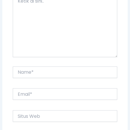
Name*
Email*
Situs
Web
Simpan nama, email, dan situs web saya
pada peramban ini untuk komentar saya
berikutnya.