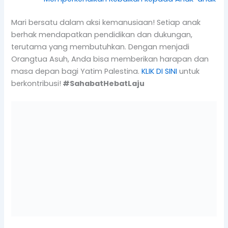
Mari bersatu dalam aksi kemanusiaan! Setiap anak
berhak mendapatkan pendidikan dan dukungan,
terutama yang membutuhkan. Dengan menjadi
Orangtua Asuh, Anda bisa memberikan harapan dan
masa depan bagi Yatim Palestina.
KLIK DI SINI
untuk
berkontribusi!
#SahabatHebatLaju
Jika Kamu suka dengan artikel ini, silahkan
share melalui Media Sosial kamu.
Atau Kunjungi
www.lajupeduli.org
untuk
mendapatkan artikel terupdate tentang
Palestina
Jangan lupa ikuti
sosial media
kami