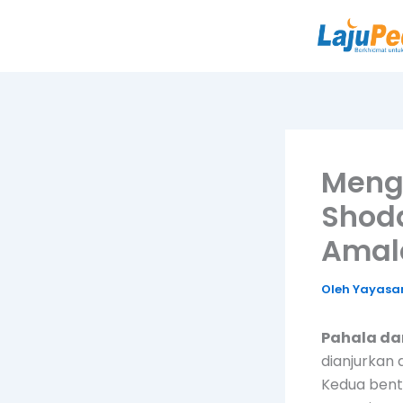
Lewati
ke
konten
Mengh
Shod
Amal
Oleh
Yayasan
Pahala da
dianjurkan 
Kedua bent