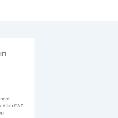
an
angat
i Allah SWT.
ng