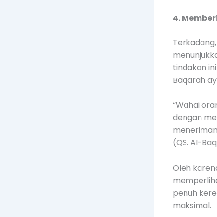
4. Member
Terkadang,
menunjukkan
tindakan in
Baqarah ay
“Wahai ora
dengan men
meneriman
(QS. Al-Baq
Oleh karena
memperliha
penuh keren
maksimal.