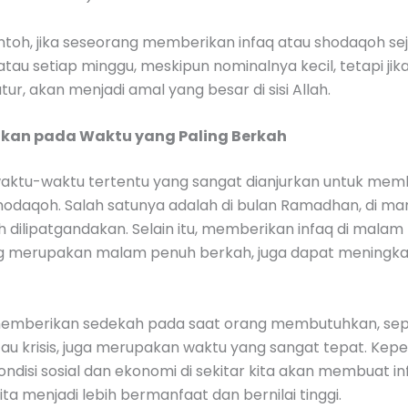
toh, jika seseorang memberikan infaq atau shodaqoh sej
 atau setiap minggu, meskipun nominalnya kecil, tetapi jik
tur, akan menjadi amal yang besar di sisi Allah.
ikan pada Waktu yang Paling Berkah
aktu-waktu tertentu yang sangat dianjurkan untuk mem
shodaqoh. Salah satunya adalah di bulan Ramadhan, di m
 dilipatgandakan. Selain itu, memberikan infaq di malam L
g merupakan malam penuh berkah, juga dapat meningk
, memberikan sedekah pada saat orang membutuhkan, sepe
au krisis, juga merupakan waktu yang sangat tepat. Kep
ndisi sosial dan ekonomi di sekitar kita akan membuat i
ta menjadi lebih bermanfaat dan bernilai tinggi.