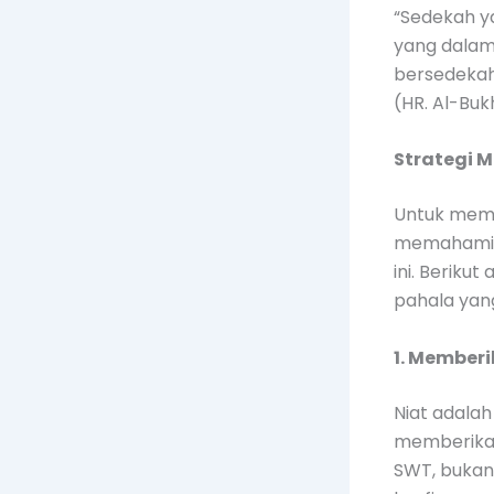
“Sedekah y
yang dalam
bersedekah
(HR. Al-Buk
Strategi 
Untuk mema
memahami b
ini. Berik
pahala yang
1. Member
Niat adalah
memberikan
SWT, bukan 