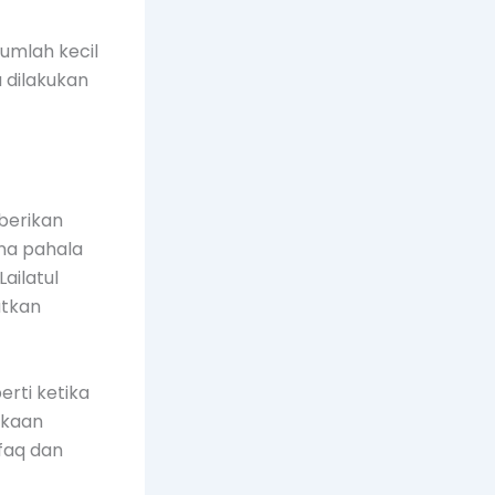
umlah kecil
a dilakukan
berikan
ana pahala
ailatul
atkan
rti ketika
ekaan
nfaq dan