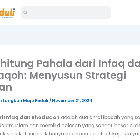
Search
Search
itung Pahala dari Infaq d
aqoh: Menyusun Strategi
an
 Langkah Maju Peduli
/
November 21, 2024
ri Infaq dan Shodaqoh
adalah dua amal ibadah yang s
dalam Islam dan memiliki balasan yang sangat besar di sis
uk sedekah ini tidak hanya memberi manfaat kepada ya