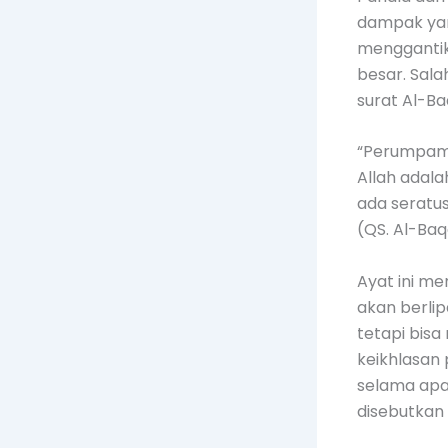
dampak yang
menggantik
besar. Sala
surat Al-Ba
“Perumpama
Allah adala
ada seratus b
(QS. Al-Baq
Ayat ini m
akan berlip
tetapi bisa
keikhlasan 
selama apa
disebutkan 