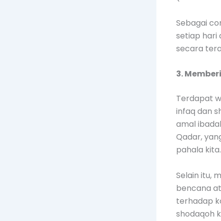
Sebagai con
setiap hari
secara tera
3. Member
Terdapat w
infaq dan 
amal ibadah
Qadar, yan
pahala kita.
Selain itu
bencana at
terhadap ko
shodaqoh ki