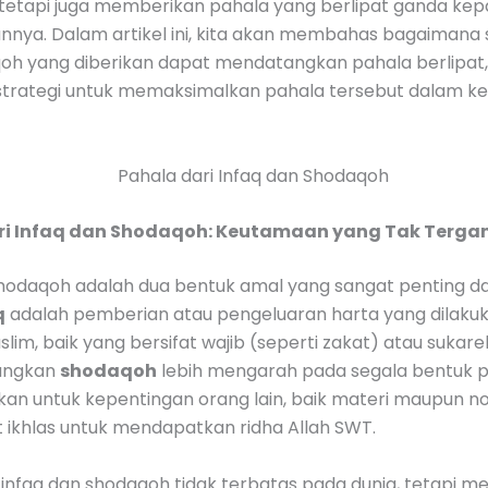
tetapi juga memberikan pahala yang berlipat ganda ke
nya. Dalam artikel ini, kita akan membahas bagaimana s
oh yang diberikan dapat mendatangkan pahala berlipat,
trategi untuk memaksimalkan pahala tersebut dalam k
ri Infaq dan Shodaqoh: Keutamaan yang Tak Terga
shodaqoh adalah dua bentuk amal yang sangat penting d
q
adalah pemberian atau pengeluaran harta yang dilakuk
lim, baik yang bersifat wajib (seperti zakat) atau sukarel
dangkan
shodaqoh
lebih mengarah pada segala bentuk 
kan untuk kepentingan orang lain, baik materi maupun n
 ikhlas untuk mendapatkan ridha Allah SWT.
 infaq dan shodaqoh tidak terbatas pada dunia, tetapi mem