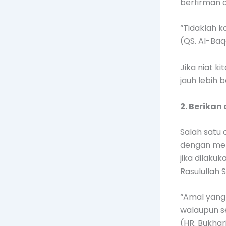
berfirman 
“Tidaklah k
(QS. Al-Baq
Jika niat k
jauh lebih 
2. Berika
Salah satu
dengan mem
jika dilaku
Rasulullah
“Amal yang 
walaupun se
(HR. Bukhar