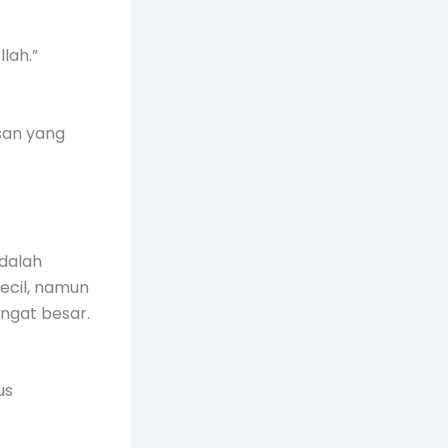
lah.”
san yang
dalah
ecil, namun
angat besar.
us