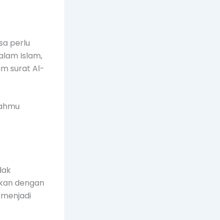
sa perlu
alam Islam,
am surat Al-
kahmu
dak
ikan dengan
 menjadi