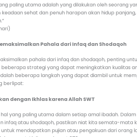
ang paling utama adalah yang dilakukan oleh seorang ya
 keadaan sehat dan penuh harapan akan hidup panjang,
.”
hari)
Memaksimalkan Pahala dari Infaq dan Shodaqoh
ksimalkan pahala dari infaq dan shodaqoh, penting unt
eberapa strategi yang dapat meningkatkan kualitas a
ut adalah beberapa langkah yang dapat diambil untuk me
 berlipat:
ikan dengan Ikhlas karena Allah SWT
 hal yang paling utama dalam setiap amal ibadah. Dalam
 infaq atau shodaqoh, pastikan niat kita semata-mata k
untuk mendapatkan pujian atau pengakuan dari orang lai