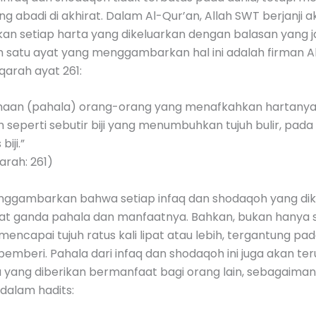
 abadi di akhirat. Dalam Al-Qur’an, Allah SWT berjanji a
an setiap harta yang dikeluarkan dengan balasan yang j
h satu ayat yang menggambarkan hal ini adalah firman A
qarah ayat 261:
an (pahala) orang-orang yang menafkahkan hartanya d
h seperti sebutir biji yang menumbuhkan tujuh bulir, pada 
iji.”
arah: 261)
enggambarkan bahwa setiap infaq dan shodaqoh yang di
at ganda pahala dan manfaatnya. Bahkan, bukan hanya sek
 mencapai tujuh ratus kali lipat atau lebih, tergantung pad
pemberi. Pahala dari infaq dan shodaqoh ini juga akan ter
 yang diberikan bermanfaat bagi orang lain, sebagaima
dalam hadits: