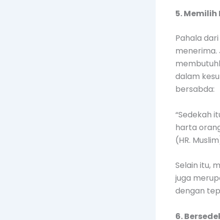
5. Memilih
Pahala dar
menerima. 
membutuhka
dalam kesul
bersabda:
“Sedekah i
harta oran
(HR. Muslim
Selain itu
juga merup
dengan tep
6. Bersed