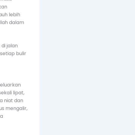
kan
auh lebih
llah dalam
i jalan
setiap bulir
keluarkan
ali lipat,
a niat dan
us mengalir,
na