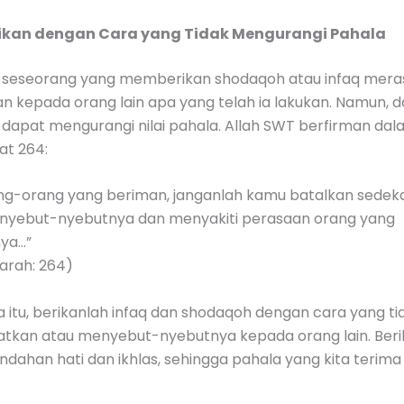
ikan dengan Cara yang Tidak Mengurangi Pahala
 seseorang yang memberikan shodaqoh atau infaq mera
 kepada orang lain apa yang telah ia lakukan. Namun, d
i dapat mengurangi nilai pahala. Allah SWT berfirman dal
at 264:
ng-orang yang beriman, janganlah kamu batalkan sede
yebut-nyebutnya dan menyakiti perasaan orang yang
ya…”
arah: 264)
 itu, berikanlah infaq dan shodaqoh dengan cara yang ti
tkan atau menyebut-nyebutnya kepada orang lain. Ber
dahan hati dan ikhlas, sehingga pahala yang kita terima