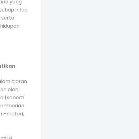
pada yang
etiap infaq
 serta
ehidupan
ntikan
alam ajaran
an oleh
a (seperti
pemberian
on-materi,
iliki