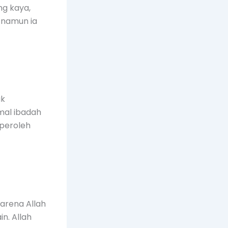
ng kaya,
 namun ia
uk
mal ibadah
mperoleh
arena Allah
n. Allah