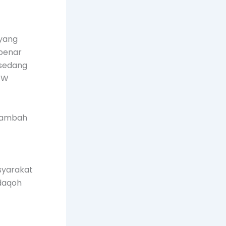
 yang
benar
 sedang
SAW
enambah
syarakat
odaqoh