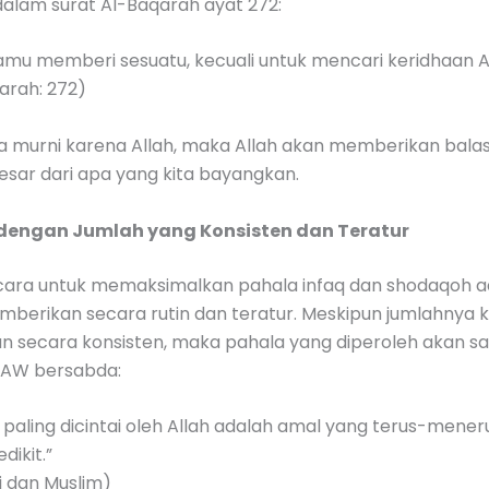
dalam surat Al-Baqarah ayat 272:
amu memberi sesuatu, kecuali untuk mencari keridhaan Al
arah: 272)
ita murni karena Allah, maka Allah akan memberikan bala
besar dari apa yang kita bayangkan.
n dengan Jumlah yang Konsisten dan Teratur
 cara untuk memaksimalkan pahala infaq dan shodaqoh a
berikan secara rutin dan teratur. Meskipun jumlahnya k
kan secara konsisten, maka pahala yang diperoleh akan s
 SAW bersabda:
paling dicintai oleh Allah adalah amal yang terus-mener
dikit.”
i dan Muslim)