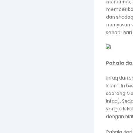
menerima, 
memberikan
dan shodaq
menyusun s
sehari-hari.
Pahala da
Infaq dan 
Islam.
Infa
seorang Mus
infaq). Se
yang dilaku
dengan niat
Pahala dari