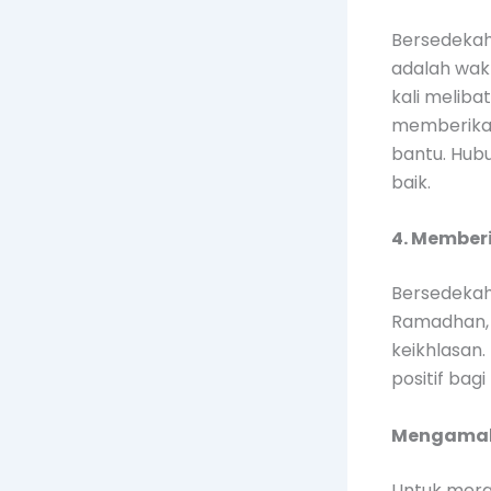
Bersedekah
adalah wakt
kali meliba
memberikan
bantu. Hub
baik.
4. Member
Bersedekah
Ramadhan, k
keikhlasan.
positif bag
Mengamalk
Untuk mera