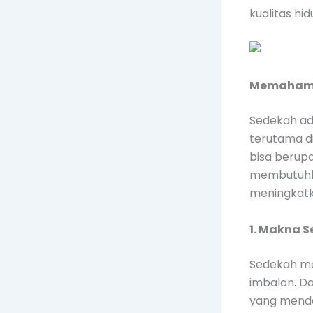
kualitas h
Memahami
Sedekah ad
terutama d
bisa berup
membutuhka
meningkatk
1. Makna 
Sedekah me
imbalan. Da
yang mendek