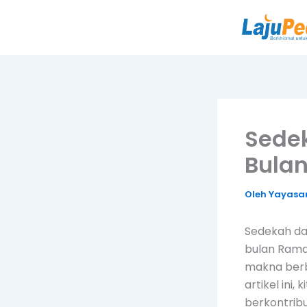
Lewati
ke
konten
Sede
Bula
Oleh
Yayasan
Sedekah da
bulan Rama
makna berb
artikel ini
berkontrib