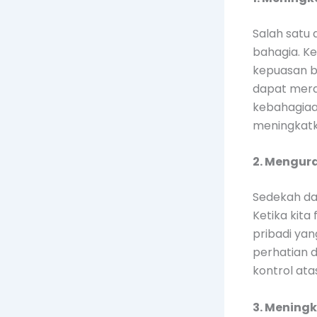
Salah satu
bahagia. K
kepuasan b
dapat mera
kebahagiaa
meningkatk
2. Mengur
Sedekah da
Ketika kita
pribadi yan
perhatian 
kontrol atas
3. Mening