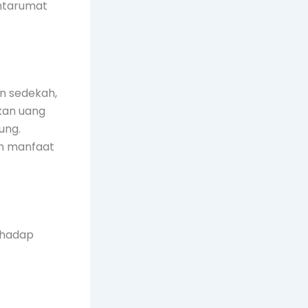
antarumat
n sedekah,
kan uang
ung.
an manfaat
rhadap