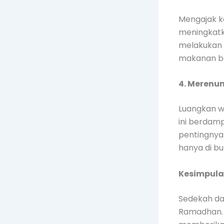
Mengajak k
meningkatk
melakukan k
makanan be
4. Merenu
Luangkan w
ini berdam
pentingnya
hanya di bu
Kesimpul
Sedekah da
Ramadhan. 