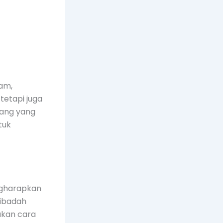
lam,
tetapi juga
rang yang
tuk
ngharapkan
 ibadah
akan cara