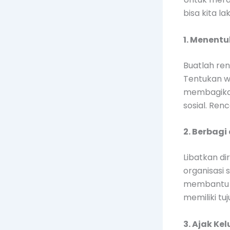
bisa kita 
1. Menent
Buatlah re
Tentukan w
membagikan
sosial. Re
2. Berbag
Libatkan d
organisasi 
membantu o
memiliki tu
3. Ajak K