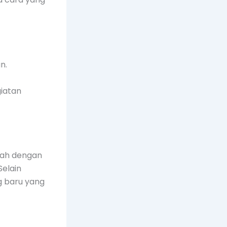
n.
iatan
glah dengan
Selain
g baru yang