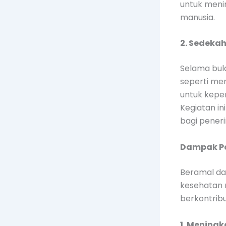
untuk meni
manusia.
2. Sedeka
Selama bul
seperti m
untuk kepe
Kegiatan in
bagi peneri
Dampak Po
Beramal da
kesehatan 
berkontribu
1. Mening