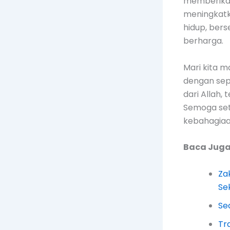
memberikan 
meningkatk
hidup, ber
berharga.
Mari kita 
dengan sep
dari Allah,
Semoga seti
kebahagiaa
Baca Juga 
Za
Se
Se
Tr