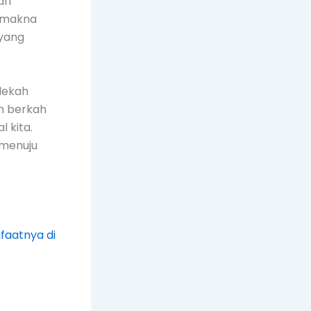
ari
n makna
 yang
dekah
ih berkah
 kita.
 menuju
faatnya di