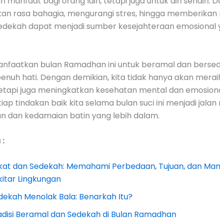
manfaat bagi orang lain, tetapi juga untuk diri sendiri. D
an rasa bahagia, mengurangi stres, hingga memberika
sedekah dapat menjadi sumber kesejahteraan emosional
manfaatkan bulan Ramadhan ini untuk beramal dan berse
enuh hati. Dengan demikian, kita tidak hanya akan mera
 tetapi juga meningkatkan kesehatan mental dan emosional
ap tindakan baik kita selama bulan suci ini menjadi jalan
n dan kedamaian batin yang lebih dalam.
:
kat dan Sedekah: Memahami Perbedaan, Tujuan, dan Man
kitar Lingkungan
dekah Menolak Bala: Benarkah Itu?
adisi Beramal dan Sedekah di Bulan Ramadhan