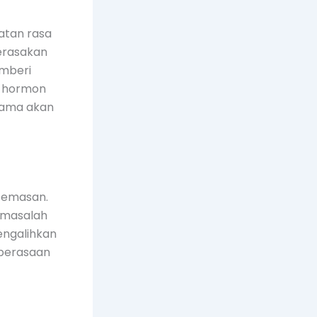
atan rasa
merasakan
mberi
i hormon
sama akan
ecemasan.
i masalah
engalihkan
 perasaan