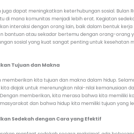
 juga dapat meningkatkan keterhubungan sosial. Bulan
u di mana komunitas menjadi lebih erat. Kegiatan sedek
tkan interaksi dengan orang lain, baik dalam bentuk kerj
 bantuan atau sekadar bertemu dengan orang-orang y
ungan sosial yang kuat sangat penting untuk kesehatan 
ikan Tujuan dan Makna
 memberikan kita tujuan dan makna dalam hidup. Selam
ita diajak untuk merenungkan nilai-nilai kemanusiaan d
 Dengan memberikan, kita merasa bahwa kita memiliki ko
i masyarakat dan bahwa hidup kita memiliki tujuan yang le
an Sedekah dengan Cara yang Efektif
sakan manfaat sedekah secara maksimal, ada beberap