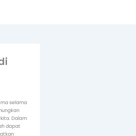
di
tama selama
enungkan
kita. Dalam
kah dapat
katkan