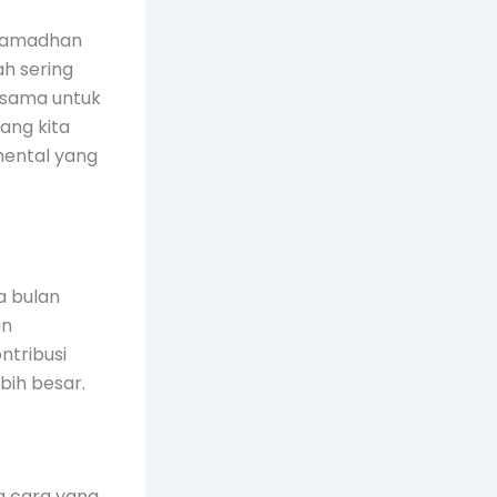
 Ramadhan
ah sering
a sama untuk
ang kita
mental yang
a bulan
an
ntribusi
bih besar.
a cara yang