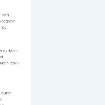
 bisa
embagikan
na.
aktivitas
mi
kah, tidak
 bulan
ya