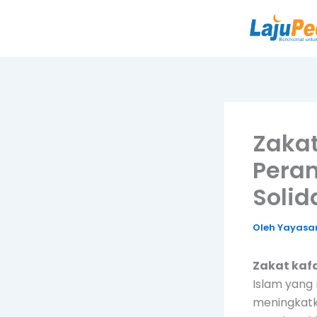
Lewati
ke
konten
Zakat
Pera
Solid
Oleh
Yayasan
Zakat kaf
Islam yang 
meningkatk