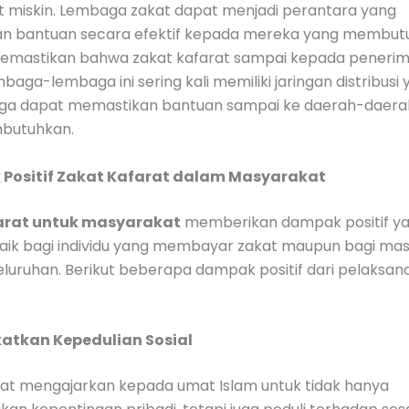
 miskin. Lembaga zakat dapat menjadi perantara yang
n bantuan secara efektif kepada mereka yang membut
memastikan bahwa zakat kafarat sampai kepada peneri
baga-lembaga ini sering kali memiliki jaringan distribusi 
ngga dapat memastikan bantuan sampai ke daerah-daera
butuhkan.
 Positif Zakat Kafarat dalam Masyarakat
arat untuk masyarakat
memberikan dampak positif y
 baik bagi individu yang membayar zakat maupun bagi ma
luruhan. Berikut beberapa dampak positif dari pelaksan
katkan Kepedulian Sosial
rat mengajarkan kepada umat Islam untuk tidak hanya