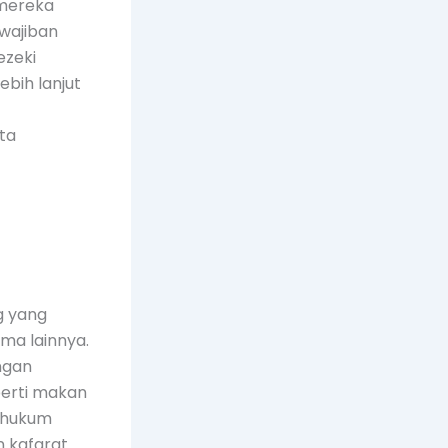
 mereka
wajiban
ezeki
bih lanjut
ta
g yang
ma lainnya.
ngan
perti makan
t hukum
 kafarat