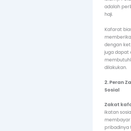
adalah per
haji.
Kafarat bi
memberikan
dengan ket
juga dapat
membutuhka
dilakukan.
2. Peran Z
Sosial
Zakat kaf
ikatan sosi
membayar z
pribadinya