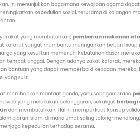
n. Ini menunjukkan bagaimana kewajiban agama dapat
meningkatkan kepedulian sosial, terutama di kalangan m
rentan.
yarakat yang membutuhkan,
pemberian makanan ata
kat kafarat sangat membantu meringankan beban hidup
uarga yang kesulitan memenuhi kebutuhan dasar mereka,
n tempat tinggal. Dengan adanya zakat kafarat, merek
an bantuan yang dapat memperbaiki keadaan mereka,
i yang sulit.
rat memberikan manfaat ganda, yaitu sebagai sarana
pe
individu yang melakukan pelanggaran, sekaligus
berbagi
kin
dan membutuhkan. Hal ini memperkuat konsep solidari
alam ajaran Islam, di mana umat saling tolong-menolong,
n menjaga kepedulian terhadap sesama.