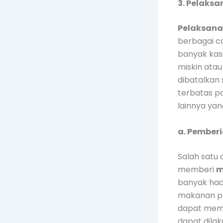
3. Pelaks
Pelaksana
berbagai c
banyak kas
miskin ata
dibatalkan 
terbatas p
lainnya ya
a. Pember
Salah satu
memberi
m
banyak had
makanan po
dapat meme
dapat dila