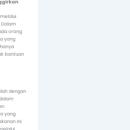
ggirkan
melalui
. Dalam
ada orang
sa yang
 hanya
uk bantuan
alah dengan
 dalam
an
ya yang
kanan ini
melalui