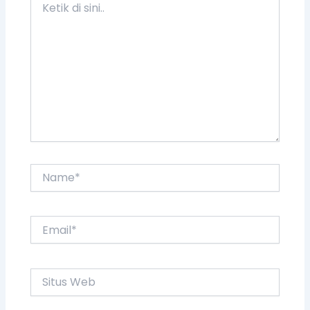
Name*
Email*
Situs
Web
Simpan nama, email, dan situs web saya
pada peramban ini untuk komentar saya
berikutnya.