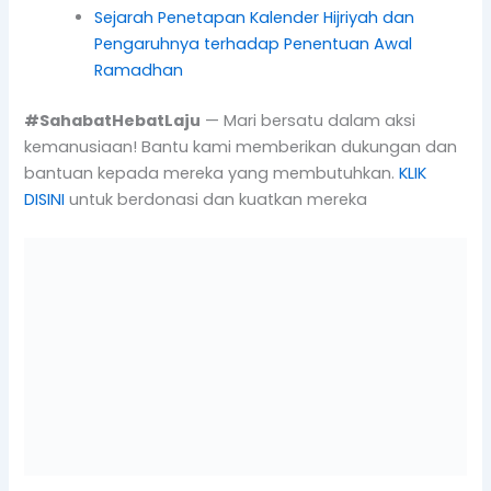
Sejarah Penetapan Kalender Hijriyah dan
Pengaruhnya terhadap Penentuan Awal
Ramadhan
#SahabatHebatLaju
— Mari bersatu dalam aksi
kemanusiaan! Bantu kami memberikan dukungan dan
bantuan kepada mereka yang membutuhkan.
KLIK
DISINI
untuk berdonasi dan kuatkan mereka
Jika Kamu suka dengan artikel ini, silahkan
share melalui Media Sosial kamu.
Atau Kunjungi
www.lajupeduli.org
untuk
mendapatkan artikel terupdate tentang
Palestina
Jangan lupa ikuti
sosial media
kami