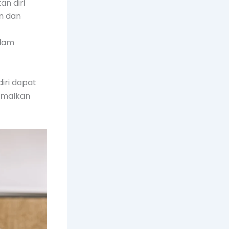
n diri
n dan
alam
iri dapat
imalkan