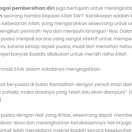
agai pembersihan diri
juga bertujuan untuk meningkat
n
seorang hamba kepada Allah SWT. Ketakwaan adalah 
 kebesaran Allah, yang mengarahkan seseorang untuk se
engikuti perintah-Nya dan menjauhi larangan-Nya. Dala
puasa menjadi sarana yang sangat efektif untuk mempe
ini, karena setiap aspek puasa, mulai dari menahan naf
perbanyak ibadah, dilakukan untuk meraih ridha Allah.
mmad SAW dalam sabdanya mengingatkan:
apa berpuasa di bulan Ramadhan dengan penuh iman dan
ahala, maka dosanya yang telah lalu akan diampuni.” (H
)
puasa dengan niat yang ikhlas, seseorang dapat membe
ri dosa-dosa dan meningkatkan ketakwaannya. Hal ini ju
untuk lebih mendalami makna ibadah secara keseluruha