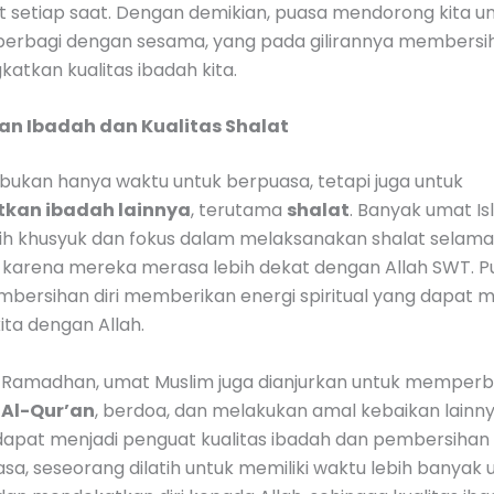
t setiap saat. Dengan demikian, puasa mendorong kita un
 berbagi dengan sesama, yang pada gilirannya membersih
atkan kualitas ibadah kita.
an Ibadah dan Kualitas Shalat
ukan hanya waktu untuk berpuasa, tetapi juga untuk
kan ibadah lainnya
, terutama
shalat
. Banyak umat I
ih khusyuk dan fokus dalam melaksanakan shalat selama
karena mereka merasa lebih dekat dengan Allah SWT. P
mbersihan diri memberikan energi spiritual yang dapat
ta dengan Allah.
 Ramadhan, umat Muslim juga dianjurkan untuk memper
Al-Qur’an
, berdoa, dan melakukan amal kebaikan lainn
dapat menjadi penguat kualitas ibadah dan pembersihan 
a, seseorang dilatih untuk memiliki waktu lebih banyak 