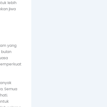
tuk lebih
kan jiwa
slam yang
 bulan
uasa
 memperkuat
banyak
ya. Semua
hati.
untuk