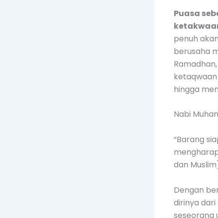
Puasa seb
ketakwaa
penuh akan
berusaha m
Ramadhan, 
ketaqwaan 
hingga mem
Nabi Muha
“Barang si
mengharap p
dan Muslim
Dengan ber
dirinya da
seseorang 