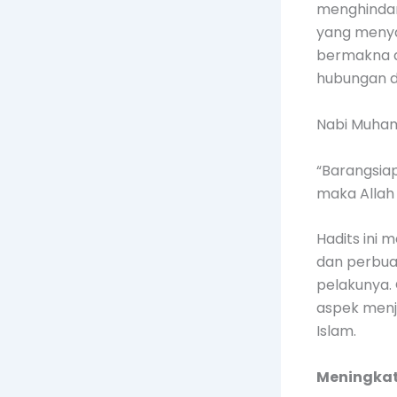
menghindari
yang menyak
bermakna d
hubungan 
Nabi Muha
“Barangsia
maka Allah
Hadits ini 
dan perbua
pelakunya. 
aspek menj
Islam.
Meningka