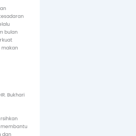
kan
kesadaran
lalu
m bulan
rkuat
su makan
R. Bukhari
rsihkan
ga membantu
n dan