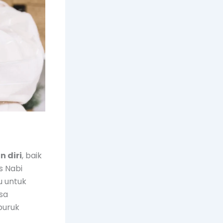
 diri
, baik
s Nabi
u untuk
sa
buruk