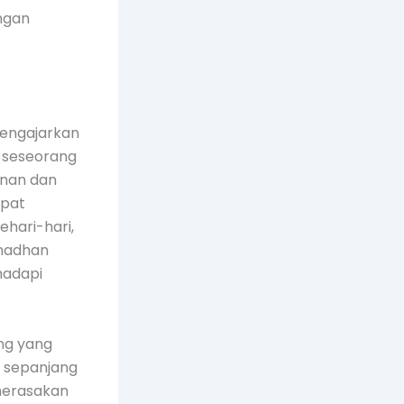
ngan
engajarkan
a seseorang
anan dan
apat
ehari-hari,
amadhan
hadapi
ng yang
s sepanjang
 merasakan