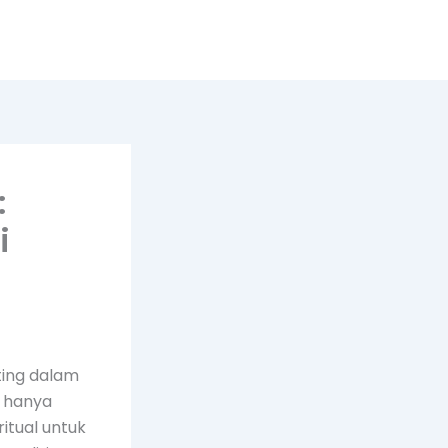
:
i
ting dalam
n hanya
itual untuk