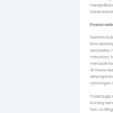
menjadikan
keberkahan
Puasa seb
Selama bu
kita tenta
berpuasa, 
minuman, t
merusak iba
di mana se
diharapkan
tantangan 
Puasa juga
kurang ber
hari, ia di