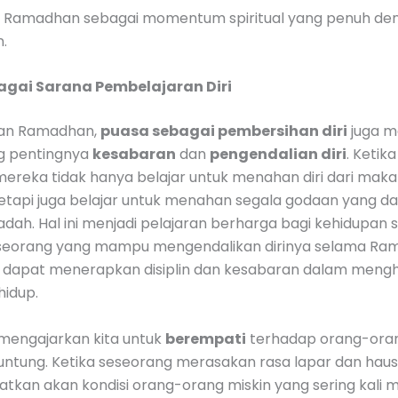
 Ramadhan sebagai momentum spiritual yang penuh de
.
agai Sarana Pembelajaran Diri
lan Ramadhan,
puasa sebagai pembersihan diri
juga m
ng pentingnya
kesabaran
dan
pengendalian diri
. Ketik
mereka tidak hanya belajar untuk menahan diri dari mak
etapi juga belajar untuk menahan segala godaan yang d
dah. Hal ini menjadi pelajaran berharga bagi kehidupan s
seorang yang mampu mengendalikan dirinya selama R
 dapat menerapkan disiplin dan kesabaran dalam meng
hidup.
 mengajarkan kita untuk
berempati
terhadap orang-ora
untung. Ketika seseorang merasakan rasa lapar dan hau
ingatkan akan kondisi orang-orang miskin yang sering kali