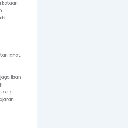
erkataan
h
iki
an jahat,
aga lisan
i
akup
ajaran