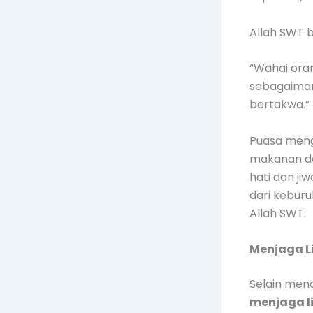
Allah SWT 
“Wahai ora
sebagaiman
bertakwa.” 
Puasa meng
makanan da
hati dan j
dari kebur
Allah SWT.
Menjaga L
Selain men
menjaga l