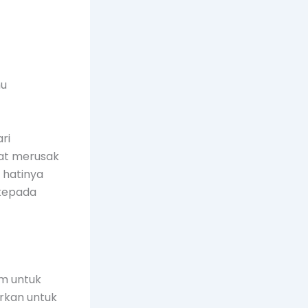
mu
ri
pat merusak
 hatinya
 kepada
im untuk
arkan untuk