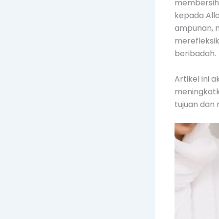
membersihk
kepada All
ampunan, m
merefleksi
beribadah.
Artikel in
meningkatk
tujuan dan