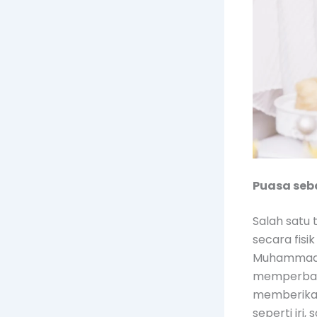
Puasa seb
Salah satu 
secara fisi
Muhammad S
memperbaik
memberikan
seperti iri