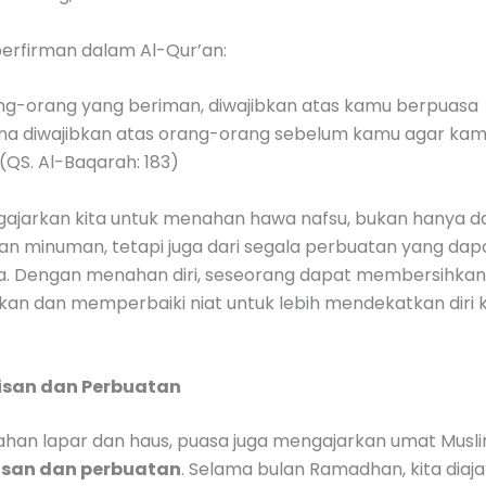
berfirman dalam Al-Qur’an:
ng-orang yang beriman, diwajibkan atas kamu berpuasa
a diwajibkan atas orang-orang sebelum kamu agar ka
(QS. Al-Baqarah: 183)
ajarkan kita untuk menahan hawa nafsu, bukan hanya da
n minuman, tetapi juga dari segala perbuatan yang da
iwa. Dengan menahan diri, seseorang dapat membersihkan
ukan dan memperbaiki niat untuk lebih mendekatkan diri
isan dan Perbuatan
ahan lapar dan haus, puasa juga mengajarkan umat Musl
isan dan perbuatan
. Selama bulan Ramadhan, kita diaj