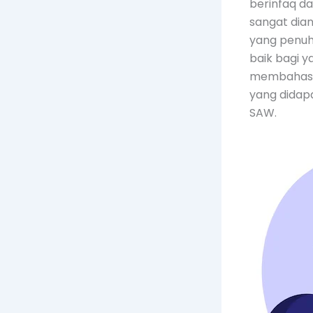
berinfaq da
sangat dian
yang penuh
baik bagi y
membahas b
yang didap
SAW.