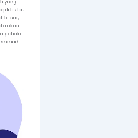
ah yang
q di bulan
t besar,
ita akan
a pahala
uhammad