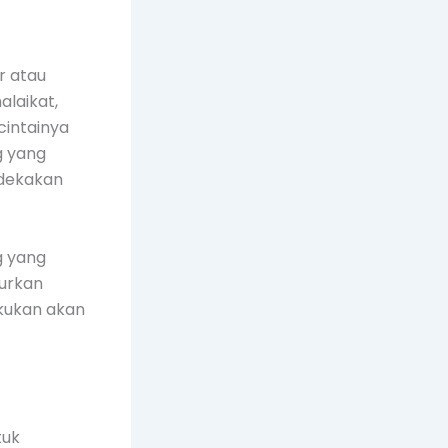
r atau
alaikat,
cintainya
g yang
rdekakan
g yang
jurkan
akukan akan
tuk