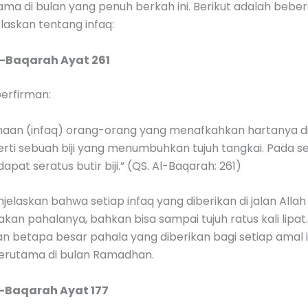
tama di bulan yang penuh berkah ini. Berikut adalah bebe
laskan tentang infaq:
l-Baqarah Ayat 261
erfirman:
an (infaq) orang-orang yang menafkahkan hartanya di 
rti sebuah biji yang menumbuhkan tujuh tangkai. Pada s
apat seratus butir biji.” (QS. Al-Baqarah: 261)
njelaskan bahwa setiap infaq yang diberikan di jalan Alla
akan pahalanya, bahkan bisa sampai tujuh ratus kali lipat. 
n betapa besar pahala yang diberikan bagi setiap amal 
 terutama di bulan Ramadhan.
l-Baqarah Ayat 177