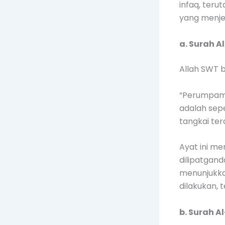
infaq, teru
yang menje
a. Surah A
Allah SWT b
“Perumpama
adalah sepe
tangkai terd
Ayat ini me
dilipatgand
menunjukka
dilakukan,
b. Surah A