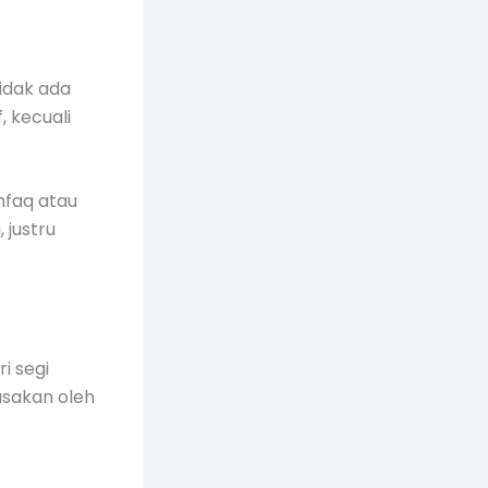
idak ada
 kecuali
nfaq atau
 justru
i segi
asakan oleh