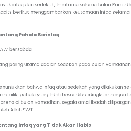
ak infaq dan sedekah, terutama selama bulan Ramadh
adits berikut menggambarkan keutamaan infaq selama 
tentang Pahala Berinfaq
 SAW bersabda:
ang paling utama adalah sedekah pada bulan Ramadhan.
 menunjukkan bahwa infaq atau sedekah yang dilakukan se
emiliki pahala yang lebih besar dibandingkan dengan b
i karena di bulan Ramadhan, segala amal ibadah dilipatga
oleh Allah SWT.
tentang Infaq yang Tidak Akan Habis