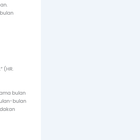
an.
bulan
” (HR.
lama bulan
ulan-bulan
ndakan