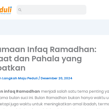
Search
Search
amaan Infaq Ramadhan:
aat dan Pahala yang
patkan
 Langkah Maju Peduli
/
Desember 20, 2024
n infaq Ramadhan
menjadi salah satu tema penting ya
lama bulan suci ini. Bulan Ramadhan bukan hanya waktu u
tetapi juga waktu untuk meningkatkan amal ibadah, term