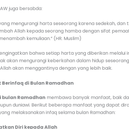
SAW juga bersabda:
 yang mengurangi harta seseorang karena sedekah, dan t
bah Allah kepada seorang hamba dengan sifat pemaaf,
 menambah kemuliaan.” (HR. Muslim)
mengingatkan bahwa setiap harta yang diberikan melalui i
dak akan mengurangi keberkahan dalam hidup seseorang,
 Allah akan menggantinya dengan yang lebih baik.
t Berinfaq di Bulan Ramadhan
di bulan Ramadhan
membawa banyak manfaat, baik dar
aupun duniawi. Berikut beberapa manfaat yang dapat dir
yang melaksanakan infaq selama bulan Ramadhan:
tkan Diri kepada Allah