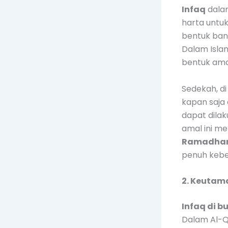
Infaq
dala
harta untuk
bentuk ban
Dalam Islam
bentuk amal
Sedekah, di 
kapan saja 
dapat dila
amal ini me
Ramadha
penuh kebe
2. Keutam
Infaq di 
Dalam Al-Q