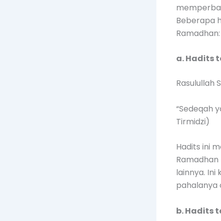
memperbany
Beberapa h
Ramadhan:
a. Hadits 
Rasulullah
“Sedeqah y
Tirmidzi)
Hadits ini
Ramadhan m
lainnya. In
pahalanya 
b. Hadits 