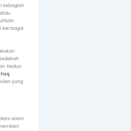
n sebagian
 atau
uhkan.
p berbagai
lakukan
 Sedekah
an. Kedua
nfaq
bulan yang
alam Islam.
 memberi