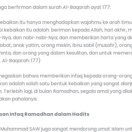
uga berfirman dalam surah Al-Baqarah ayat 177:
kebaikan itu hanya menghadapkan wajahmu ke arah timu
pi kebaikan itu adalah: beriman kepada Allah, hari akhir, m
b-Nya, dan nabi-nabi-Nya; dan memberikan harta yang di
bat, anak yatim, orang miskin, ibnu sabil (musafir), oran
nta, dan orang yang dalam kesulitan, dan untuk meme
. Al-Baqarah: 177)
enegaskan bahwa memberikan infaq kepada orang-oran
n adalah salah satu bentuk kebaikan yang sangat dian
. Terlebih lagi, di bulan Ramadhan, segala amal yang dil
dakan pahalanya.
aan Infaq Ramadhan dalam Hadits
i Muhammad SAW juga sangat mendorong umat Islam un