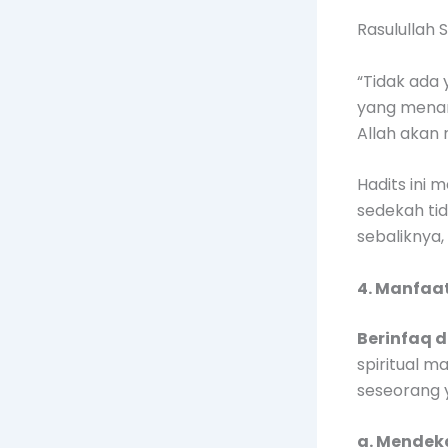
Rasulullah 
“Tidak ada
yang menam
Allah akan
Hadits ini 
sedekah ti
sebaliknya,
4. Manfaa
Berinfaq 
spiritual m
seseorang 
a. Mendeka