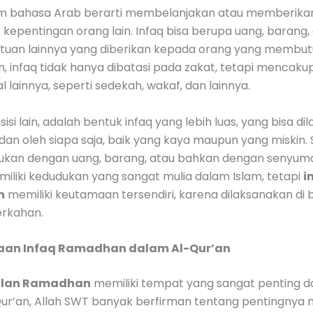
m bahasa Arab berarti membelanjakan atau memberika
 kepentingan orang lain. Infaq bisa berupa uang, barang,
tuan lainnya yang diberikan kepada orang yang membut
, infaq tidak hanya dibatasi pada zakat, tetapi mencaku
 lainnya, seperti sedekah, wakaf, dan lainnya.
sisi lain, adalah bentuk infaq yang lebih luas, yang bisa di
dan oleh siapa saja, baik yang kaya maupun yang miskin.
kukan dengan uang, barang, atau bahkan dengan senyum
miliki kedudukan yang sangat mulia dalam Islam, tetapi
i
n
memiliki keutamaan tersendiri, karena dilaksanakan di 
rkahan.
aan Infaq Ramadhan dalam Al-Qur’an
bulan Ramadhan
memiliki tempat yang sangat penting d
ur’an, Allah SWT banyak berfirman tentang pentingnya