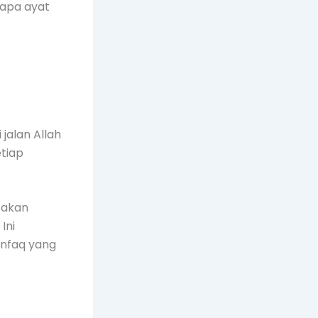
rapa ayat
jalan Allah
etiap
h akan
Ini
infaq yang