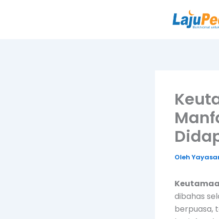
Lewati
ke
konten
Keut
Manf
Dida
Oleh
Yayasan
Keutamaa
dibahas se
berpuasa, 