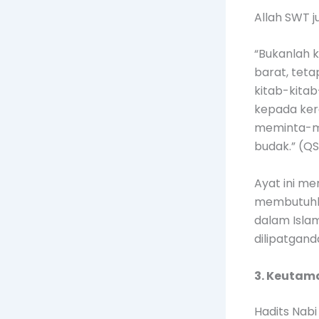
Allah SWT j
“Bukanlah 
barat, teta
kitab-kita
kepada kera
meminta-mi
budak.” (QS
Ayat ini m
membutuhka
dalam Islam
dilipatgan
3. Keutam
Hadits Nab