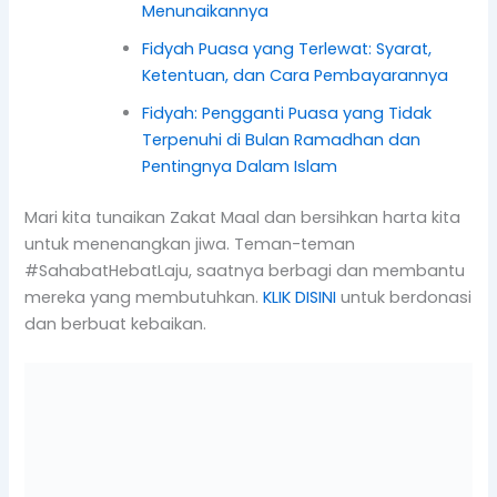
Menunaikannya
Fidyah Puasa yang Terlewat: Syarat,
Ketentuan, dan Cara Pembayarannya
Fidyah: Pengganti Puasa yang Tidak
Terpenuhi di Bulan Ramadhan dan
Pentingnya Dalam Islam
Mari kita tunaikan Zakat Maal dan bersihkan harta kita
untuk menenangkan jiwa. Teman-teman
#SahabatHebatLaju, saatnya berbagi dan membantu
mereka yang membutuhkan.
KLIK DISINI
untuk berdonasi
dan berbuat kebaikan.
Jika Kamu suka dengan artikel ini, silahkan
share melalui Media Sosial kamu.
Atau Kunjungi
www.lajupeduli.org
untuk