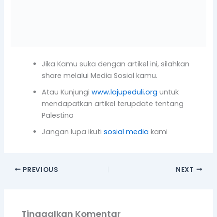
mendapatkan artikel terupdate tentang
Palestina
Jangan lupa ikuti
sosial media
kami
PREVIOUS
NEXT
Tinggalkan Komentar
Alamat email Anda tidak akan dipublikasikan.
Ruas yang wajib ditandai
*
Ketik
di
sini..